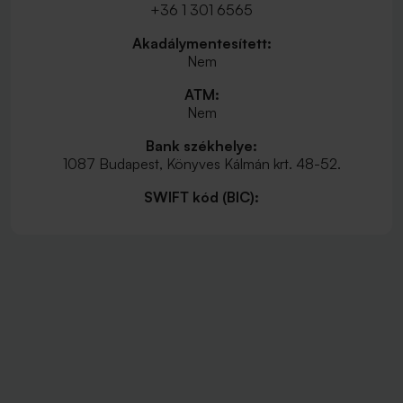
+36 1 301 6565
Akadálymentesített:
Nem
ATM:
Nem
Bank székhelye:
1087 Budapest, Könyves Kálmán krt. 48-52.
SWIFT kód (BIC):