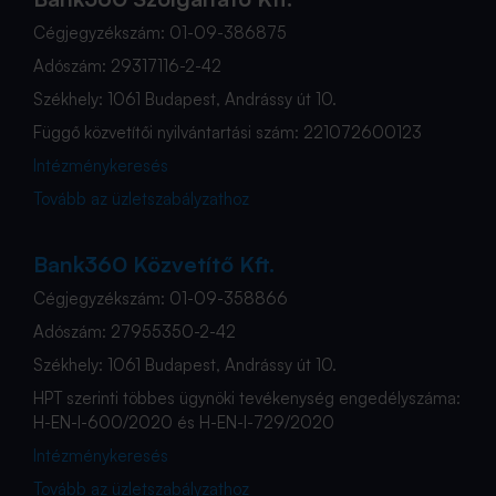
Cégjegyzékszám: 01-09-386875
Adószám: 29317116-2-42
Székhely: 1061 Budapest, Andrássy út 10.
Függő közvetítői nyilvántartási szám: 221072600123
Intézménykeresés
Tovább az üzletszabályzathoz
Bank360 Közvetítő Kft.
Cégjegyzékszám: 01-09-358866
Adószám: 27955350-2-42
Székhely: 1061 Budapest, Andrássy út 10.
HPT szerinti többes ügynöki tevékenység engedélyszáma:
H-EN-I-600/2020 és H-EN-I-729/2020
Intézménykeresés
Tovább az üzletszabályzathoz