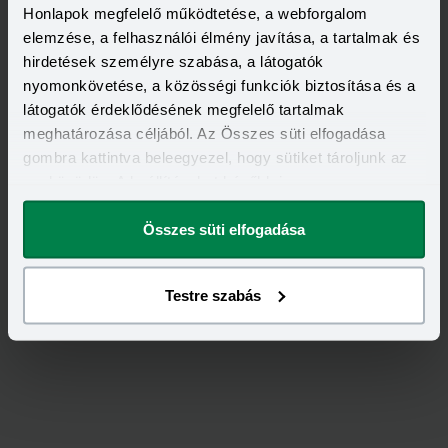
Honlapok megfelelő működtetése, a webforgalom
elemzése, a felhasználói élmény javítása, a tartalmak és
hirdetések személyre szabása, a látogatók
nyomonkövetése, a közösségi funkciók biztosítása és a
látogatók érdeklődésének megfelelő tartalmak
meghatározása céljából. Az Összes süti elfogadása
gombra kattintva beleegyezel, hogy sütiket tároljunk az
eszközödön. A beállításokat később is
Értékeld
az
Allianz
-ot!
megváltoztathatod.
Összes süti elfogadása
4,88
/
8
Testre szabás