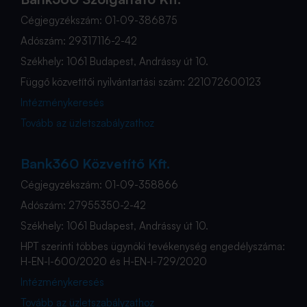
Cégjegyzékszám: 01-09-386875
Adószám: 29317116-2-42
Székhely: 1061 Budapest, Andrássy út 10.
Függő közvetítői nyilvántartási szám: 221072600123
Intézménykeresés
Tovább az üzletszabályzathoz
Bank360 Közvetítő Kft.
Cégjegyzékszám: 01-09-358866
Adószám: 27955350-2-42
Székhely: 1061 Budapest, Andrássy út 10.
HPT szerinti többes ügynöki tevékenység engedélyszáma:
H-EN-I-600/2020 és H-EN-I-729/2020
Intézménykeresés
Tovább az üzletszabályzathoz