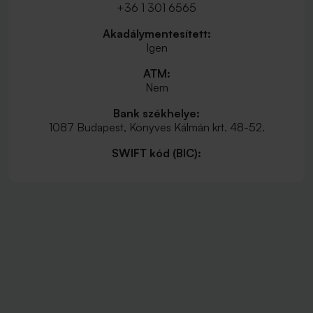
+36 1 301 6565
Akadálymentesített:
Igen
ATM:
Nem
Bank székhelye:
1087 Budapest, Könyves Kálmán krt. 48-52.
SWIFT kód (BIC):