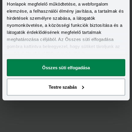
Honlapok megfelelő működtetése, a webforgalom
elemzése, a felhasználói élmény javítása, a tartalmak és
hirdetések személyre szabása, a látogatók
nyomonkövetése, a közösségi funkciók biztosítása és a
látogatók érdeklődésének megfelelő tartalmak
meghatározása céljából. Az Összes süti elfogadása
gombra kattintva beleegyezel, hogy sütiket tároljunk az
eszközödön. A beállításokat később is
Értékeld
az
Allianz
-ot!
megváltoztathatod.
Összes süti elfogadása
3,40
/
5
Testre szabás