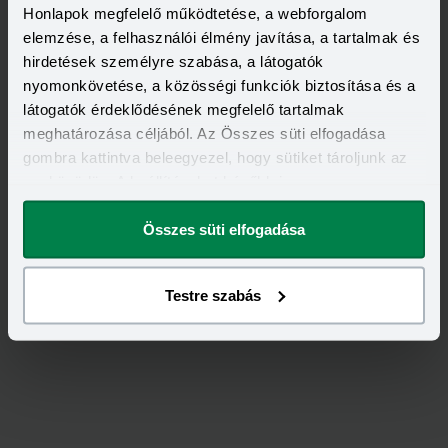
Honlapok megfelelő működtetése, a webforgalom
elemzése, a felhasználói élmény javítása, a tartalmak és
hirdetések személyre szabása, a látogatók
nyomonkövetése, a közösségi funkciók biztosítása és a
látogatók érdeklődésének megfelelő tartalmak
meghatározása céljából. Az Összes süti elfogadása
gombra kattintva beleegyezel, hogy sütiket tároljunk az
eszközödön. A beállításokat később is
Értékeld
az
Allianz
-ot!
megváltoztathatod.
Összes süti elfogadása
5,00
/
2
Testre szabás