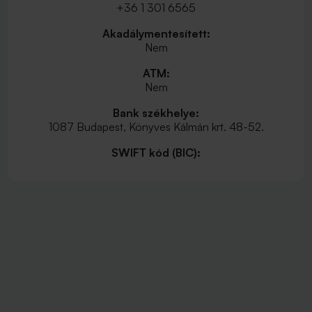
+36 1 301 6565
Akadálymentesített:
Nem
ATM:
Nem
Bank székhelye:
1087 Budapest, Könyves Kálmán krt. 48-52.
SWIFT kód (BIC):