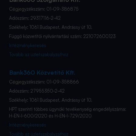
Cégjegyzékszám: 01-09-386875
Adószám: 29317116-2-42
Székhely: 1061 Budapest, Andrássy út 10.
Függő közvetítői nyilvántartási szám: 221072600123
Intézménykeresés
Tovább az üzletszabályzathoz
Bank360 Közvetítő Kft.
Cégjegyzékszám: 01-09-358866
Adószám: 27955350-2-42
Székhely: 1061 Budapest, Andrássy út 10.
HPT szerinti többes ügynöki tevékenység engedélyszáma:
H-EN-I-600/2020 és H-EN-I-729/2020
Intézménykeresés
Tovább az üzletszabályzathoz