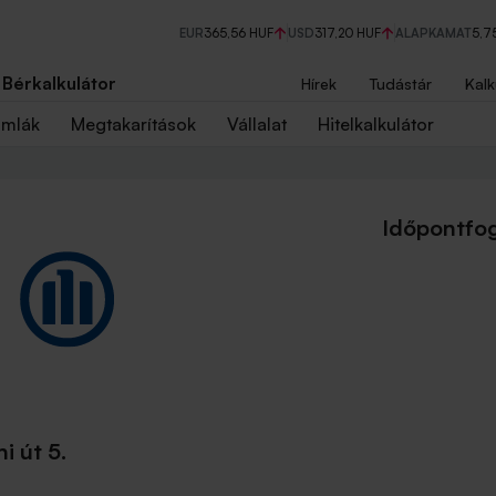
EUR
365,56 HUF
USD
317,20 HUF
ALAPKAMAT
5,7
Bérkalkulátor
Hírek
Tudástár
Kalk
ámlák
Megtakarítások
Vállalat
Hitelkalkulátor
Időpontfog
i út 5.