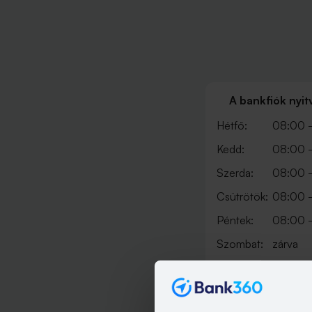
A bankfiók nyit
Hétfő:
08:00 -
Kedd:
08:00 -
Szerda:
08:00 -
Csütrötök:
08:00 -
Péntek:
08:00 -
Szombat:
zárva
Vasárnap:
zárva