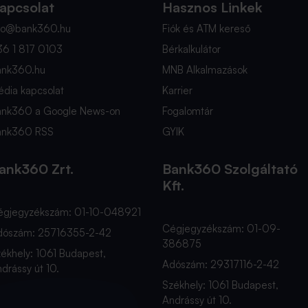
apcsolat
Hasznos Linkek
nfo@bank360.hu
Fiók és ATM kereső
36 1 817 0103
Bérkalkulátor
ank360.hu
MNB Alkalmazások
dia kapcsolat
Karrier
ank360 a Google News-on
Fogalomtár
ank360 RSS
GYIK
ank360 Zrt.
Bank360 Szolgáltató
Kft.
égjegyzékszám: 01-10-048921
Cégjegyzékszám: 01-09-
dószám: 25716355-2-42
386875
ékhely: 1061 Budapest,
Adószám: 29317116-2-42
drássy út 10.
Székhely: 1061 Budapest,
Andrássy út 10.