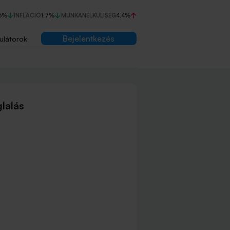
5%
INFLÁCIÓ
1,7%
MUNKANÉLKÜLISÉG
4,4%
Bejelentkezés
ulátorok
lalás