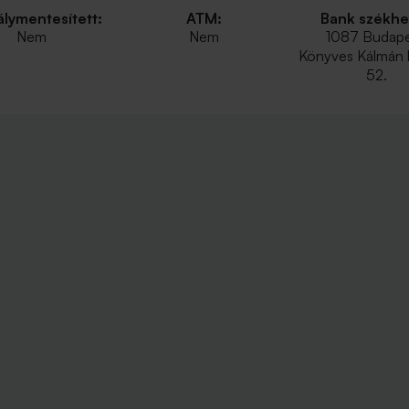
lymentesített:
ATM:
Bank székhe
Nem
Nem
1087 Budape
Könyves Kálmán k
52.