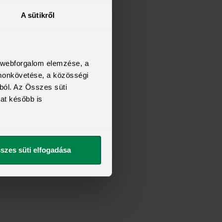
A sütikről
a webforgalom elemzése, a
omonkövetése, a közösségi
ból. Az Összes süti
kat később is
szes süti elfogadása