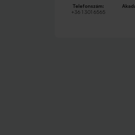
Telefonszám:
Akadá
+36 1 301 6565