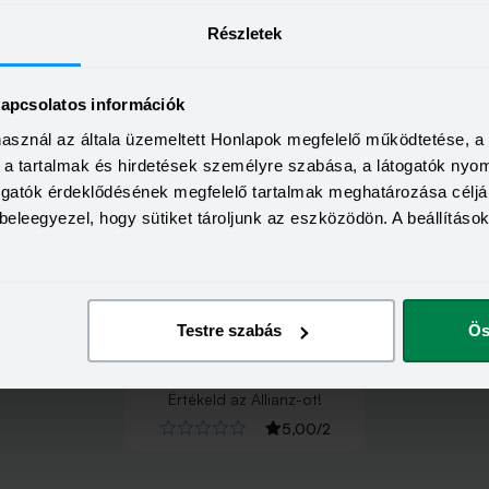
Részletek
kapcsolatos információk
használ az általa üzemeltett Honlapok megfelelő működtetése, 
a, a tartalmak és hirdetések személyre szabása, a látogatók ny
togatók érdeklődésének megfelelő tartalmak meghatározása céljá
beleegyezel, hogy sütiket tároljunk az eszközödön. A beállításo
Testre szabás
Ös
Értékeld
az
Allianz
-ot!
5,00
/
2