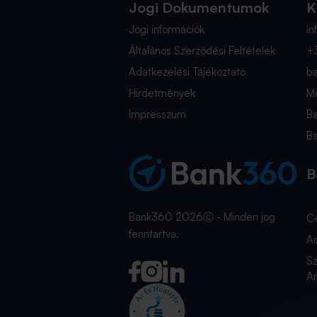
Jogi Dokumentumok
K
Jogi információk
i
Általános Szerződési Feltételek
+
Adatkezelési Tájékoztató
b
Hirdetmények
Mé
Impresszum
B
B
B
Bank360 2026Ⓒ - Minden jog
C
fenntartva.
A
Sz
An