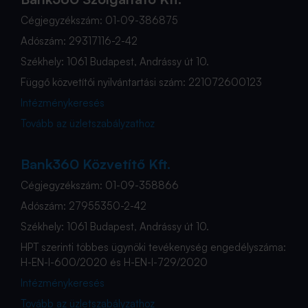
Cégjegyzékszám: 01-09-386875
Adószám: 29317116-2-42
Székhely: 1061 Budapest, Andrássy út 10.
Függő közvetítői nyilvántartási szám: 221072600123
Intézménykeresés
Tovább az üzletszabályzathoz
Bank360 Közvetítő Kft.
Cégjegyzékszám: 01-09-358866
Adószám: 27955350-2-42
Székhely: 1061 Budapest, Andrássy út 10.
HPT szerinti többes ügynöki tevékenység engedélyszáma:
H-EN-I-600/2020 és H-EN-I-729/2020
Intézménykeresés
Tovább az üzletszabályzathoz