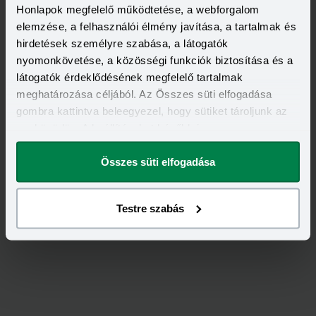
Honlapok megfelelő működtetése, a webforgalom
elemzése, a felhasználói élmény javítása, a tartalmak és
hirdetések személyre szabása, a látogatók
nyomonkövetése, a közösségi funkciók biztosítása és a
látogatók érdeklődésének megfelelő tartalmak
meghatározása céljából. Az Összes süti elfogadása
gombra kattintva beleegyezel, hogy sütiket tároljunk az
eszközödön. A beállításokat később is
Értékeld
az
Allianz
-ot!
megváltoztathatod.
Összes süti elfogadása
4,61
/
51
Testre szabás