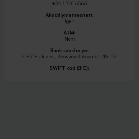
+36 1 301 6565
Akadálymentesített:
Igen
ATM:
Nem
Bank székhelye:
1087 Budapest, Könyves Kálmán krt. 48-52.
SWIFT kód (BIC):