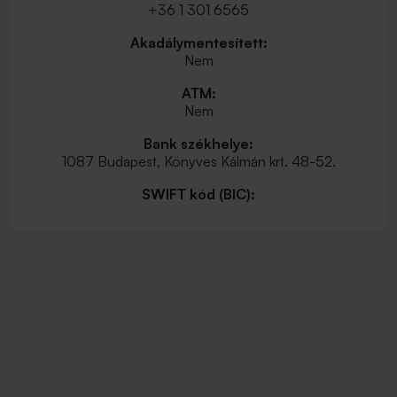
+36 1 301 6565
Akadálymentesített:
Nem
ATM:
Nem
Bank székhelye:
1087 Budapest, Könyves Kálmán krt. 48-52.
SWIFT kód (BIC):