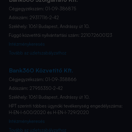
Cégjegyzékszám: 01-09-386875
Adószám: 29317116-2-42
Székhely: 1061 Budapest, Andrássy út 10.
Függő közvetítői nyilvántartási szám: 221072600123
Intézménykeresés
Tovább az üzletszabályzathoz
Bank360 Közvetítő Kft.
Cégjegyzékszám: 01-09-358866
Adószám: 27955350-2-42
Székhely: 1061 Budapest, Andrássy út 10.
HPT szerinti többes ügynöki tevékenység engedélyszáma:
H-EN-I-600/2020 és H-EN-I-729/2020
Intézménykeresés
Tovább az üzletszabályzathoz