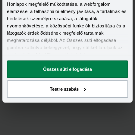
Honlapok megfelelő működtetése, a webforgalom
elemzése, a felhasználói élmény javítása, a tartalmak és
hirdetések személyre szabása, a látogatók
nyomonkövetése, a közösségi funkciók biztosítása és a
látogatók érdeklődésének megfelelő tartalmak
meghatározása céljából. Az Összes süti elfogadása
gombra kattintva beleegyezel, hogy sütiket tároljunk az
eszközödön. A beállításokat később is
Értékeld
az
Allianz
-ot!
megváltoztathatod.
Összes süti elfogadása
3,67
/
15
Testre szabás