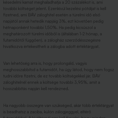
késedelmi kamat meghaladhatja a 20 százalékot is, ami
további költséget jelent. Ezenkívül kezelési pótdíjat is kell
fizetned, ami BÁV záloghitel esetén a türelmi idő első
napjától annak hetedik napjáig 3%, ezt követően pedig
hétnaponként további 1,50%. Ha pedig kicsúszol a
meghatározott türelmi időből is (általában 1-2 hónap, a
futamidőtől függően), a zálogház szerződésszegésre
hivatkozva értékesítheti a zálogba adott értéktárgyat.
Van lehetőség arra is, hogy prolongáld, vagyis
meghosszabbítsd a futamidőt, ha úgy látod, hogy nem fogsz
tudni időre fizetni, de ez tovább költségekkel jár. BÁV
záloghitelnél ennek a költsége további 3,95%, amit a
hosszabbítás napján kell rendezned.
Ha nagyobb összegre van szükséged, akár több értéktárgyat
is beadhatsz a zaciba, külön zálogjeggyel, eltérő