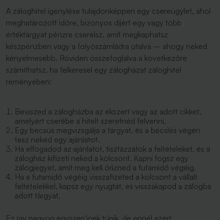
A záloghitel igénylése tulajdonképpen egy csereügylet, ahol
meghatározott időre, bizonyos díjért egy vagy több
értéktárgyat pénzre cserélsz, amit megkaphatsz
készpénzben vagy a folyószámládra utalva – ahogy neked
kényelmesebb. Röviden összefoglalva a következőre
számíthatsz, ha felkeresel egy zálogházat záloghitel
reményében:
Beviszed a zálogházba az ékszert vagy az adott cikket,
amelyért cserébe a hitelt szeretnéd felvenni.
Egy becsüs megvizsgálja a tárgyat, és a becslés végén
tesz neked egy ajánlatot.
Ha elfogadod az ajánlatot, tisztázzátok a feltételeket, és a
zálogház kifizeti neked a kölcsönt. Kapni fogsz egy
zálogjegyet, amit meg kell őrizned a futamidő végéig.
Ha a futamidő végéig visszafizeted a kölcsönt a vállalt
feltételekkel, kapsz egy nyugtát, és visszakapod a zálogba
adott tárgyat.
Ez így nagyon egyszerűnek tűnik, de ennél azért