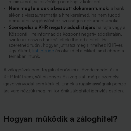
minimumot, valószínűleg nem kapsz kölcsönt.
Nem megfelelőek a beadott dokumentumok:
a bank
akkor is visszautasíthatja a hitelkérelmed, ha nem tudod
bemutatni az igényléshez szükséges dokumentumokat.
Szerepelsz a KHR negatív adóslistáján:
ha rajta vagy a
Központi Hitelinformációs Központ negatív adóslistáján,
szinte az összes banknál elfelejtheted a hitelt. Ha
szeretnéd tudni, hogyan juthatsz mégis hitelhez KHR-es
ügyfélként,
kattints ide
és olvasd el a cikket, amit ebben a
témában írtunk.
A zálogházak nem fogják ellenőrizni a jövedelmedet és a
KHR listát sem, sőt bizonyos összeg alatt még a személyi
igazolványodat sem kérik el. Ennek a rugalmasságnak persze
ára van: nézzük meg, mi történik záloghitel igénylés esetén.
Hogyan működik a záloghitel?