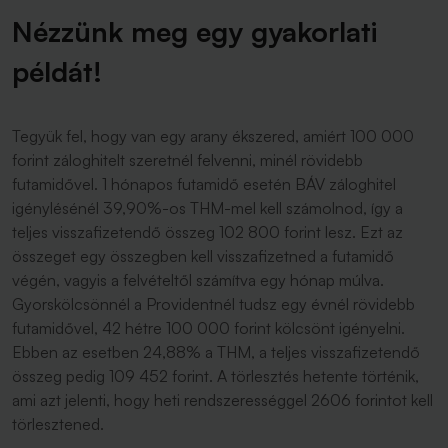
Nézzünk meg egy gyakorlati
példát!
Tegyük fel, hogy van egy arany ékszered, amiért 100 000
forint záloghitelt szeretnél felvenni, minél rövidebb
futamidővel. 1 hónapos futamidő esetén BÁV záloghitel
igénylésénél 39,90%-os THM-mel kell számolnod, így a
teljes visszafizetendő összeg 102 800 forint lesz. Ezt az
összeget egy összegben kell visszafizetned a futamidő
végén, vagyis a felvételtől számítva egy hónap múlva.
Gyorskölcsönnél a Providentnél tudsz egy évnél rövidebb
futamidővel, 42 hétre 100 000 forint kölcsönt igényelni.
Ebben az esetben 24,88% a THM, a teljes visszafizetendő
összeg pedig 109 452 forint. A törlesztés hetente történik,
ami azt jelenti, hogy heti rendszerességgel 2606 forintot kell
törlesztened.