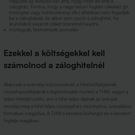
nagyobb az esélyed van arra, hogy hitelt ad érte a
zálogház. Fontos, hogy a nagy helyet foglaló cikkeket (pl.
mosógép vagy hűtőszekrény stb.) általában nem fogadják
be a zálogházak, és akkor sem opció a záloghitel, ha
áruhitelből vásárolt cikket szeretnél beadni.
műtárgyak, festmények, porcelán
Ezekkel a költségekkel kell
számolnod a záloghitelnél
Akárcsak a személyi kölcsönöknél, a hitel költségeinek
összehasonlításánál a legfontosabb mutató a THM, vagyis a
teljes hiteldíjmutató, ami a hitel teljes díjának az arányát
mutatja meg a hitel teljes összegéhez viszonyítva, százalékos
formában megadva. A THM a kezelési költséget és a kamatot
foglalja magában.