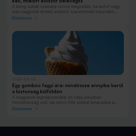
kell, mielőtt először belevágsz
A lízing sokak számára vonzó megoldás, ha autót vagy
más nagyobb értékű eszközt szeretnének használni
anélkül, hogy azt egy összegben ki kellene fizetniük.
Elolvasom
Elsőre azonban könnyű elveszni a részletekben: önerő,
maradványérték, THM, GAP – csak néhány azok közül a
fogalmak közül, amelyekkel biztosan találkozol.
2026-08-05
Egy gombóc fagyi ára: mindössze ennyibe kerül
a biztonság külföldön
A magyarok legnépszerűbb úti célja júliusban
Horvátország volt, de nincs tőle sokkal lemaradva a
júniust megnyerő Olaszország sem. A tengerparti
Elolvasom
nyaralások fölénye elsöprő volt az adatok alapján,
autóval pedig majdnem annyian vágtak neki a
nyaralásnak, mint repülővel.