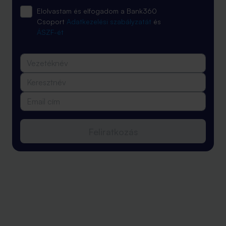
Elolvastam és elfogadom a Bank360
Csoport
Adatkezelési szabályzatát
és
ÁSZF-ét
Feliratkozás