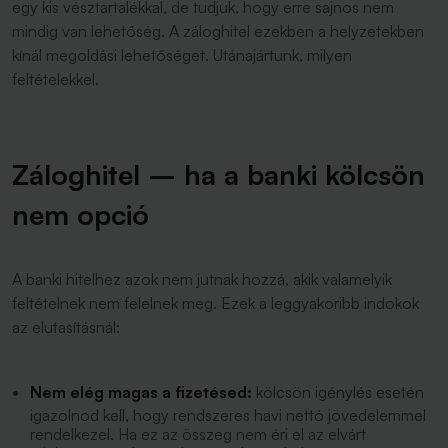
egy kis vésztartalékkal, de tudjuk, hogy erre sajnos nem
mindig van lehetőség. A záloghitel ezekben a helyzetekben
kínál megoldási lehetőséget. Utánajártunk, milyen
feltételekkel.
Záloghitel – ha a banki kölcsön
nem opció
A banki hitelhez azok nem jutnak hozzá, akik valamelyik
feltételnek nem felelnek meg. Ezek a leggyakoribb indokok
az elutasításnál:
Nem elég magas a fizetésed:
kölcsön igénylés esetén
igazolnod kell, hogy rendszeres havi nettó jövedelemmel
rendelkezel. Ha ez az összeg nem éri el az elvárt