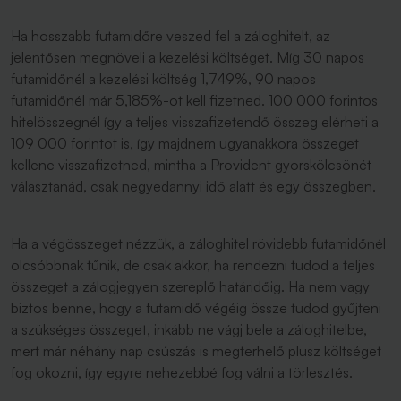
Ha hosszabb futamidőre veszed fel a záloghitelt, az
jelentősen megnöveli a kezelési költséget. Míg 30 napos
futamidőnél a kezelési költség 1,749%, 90 napos
futamidőnél már 5,185%-ot kell fizetned. 100 000 forintos
hitelösszegnél így a teljes visszafizetendő összeg elérheti a
109 000 forintot is, így majdnem ugyanakkora összeget
kellene visszafizetned, mintha a Provident gyorskölcsönét
választanád, csak negyedannyi idő alatt és egy összegben.
Ha a végösszeget nézzük, a záloghitel rövidebb futamidőnél
olcsóbbnak tűnik, de csak akkor, ha rendezni tudod a teljes
összeget a zálogjegyen szereplő határidőig. Ha nem vagy
biztos benne, hogy a futamidő végéig össze tudod gyűjteni
a szükséges összeget, inkább ne vágj bele a záloghitelbe,
mert már néhány nap csúszás is megterhelő plusz költséget
fog okozni, így egyre nehezebbé fog válni a törlesztés.