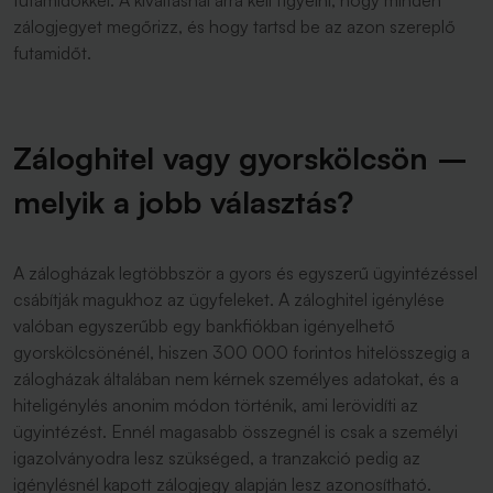
futamidőkkel. A kiváltásnál arra kell figyelni, hogy minden
zálogjegyet megőrizz, és hogy tartsd be az azon szereplő
futamidőt.
Záloghitel vagy gyorskölcsön –
melyik a jobb választás?
A zálogházak legtöbbször a gyors és egyszerű ügyintézéssel
csábítják magukhoz az ügyfeleket. A záloghitel igénylése
valóban egyszerűbb egy bankfiókban igényelhető
gyorskölcsönénél, hiszen 300 000 forintos hitelösszegig a
zálogházak általában nem kérnek személyes adatokat, és a
hiteligénylés anonim módon történik, ami lerövidíti az
ügyintézést. Ennél magasabb összegnél is csak a személyi
igazolványodra lesz szükséged, a tranzakció pedig az
igénylésnél kapott zálogjegy alapján lesz azonosítható.