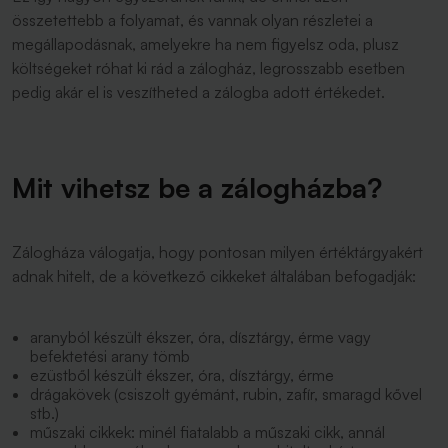
összetettebb a folyamat, és vannak olyan részletei a
megállapodásnak, amelyekre ha nem figyelsz oda, plusz
költségeket róhat ki rád a zálogház, legrosszabb esetben
pedig akár el is veszítheted a zálogba adott értékedet.
Mit vihetsz be a zálogházba?
Zálogháza válogatja, hogy pontosan milyen értéktárgyakért
adnak hitelt, de a következő cikkeket általában befogadják:
aranyból készült ékszer, óra, dísztárgy, érme vagy
befektetési arany tömb
ezüstből készült ékszer, óra, dísztárgy, érme
drágakövek (csiszolt gyémánt, rubin, zafír, smaragd kővel
stb.)
műszaki cikkek: minél fiatalabb a műszaki cikk, annál