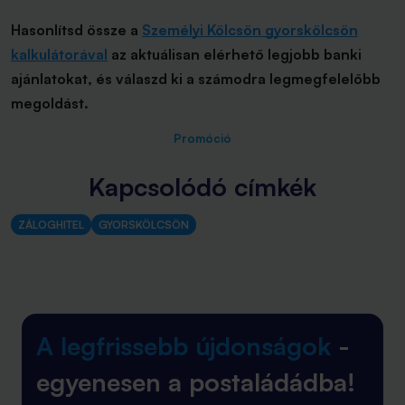
Hasonlítsd össze a
Személyi Kölcsön gyorskölcsön
kalkulátorával
az aktuálisan elérhető legjobb banki
ajánlatokat, és válaszd ki a számodra legmegfelelőbb
megoldást.
Promóció
Kapcsolódó címkék
ZÁLOGHITEL
GYORSKÖLCSÖN
A legfrissebb újdonságok
-
egyenesen a postaládádba!