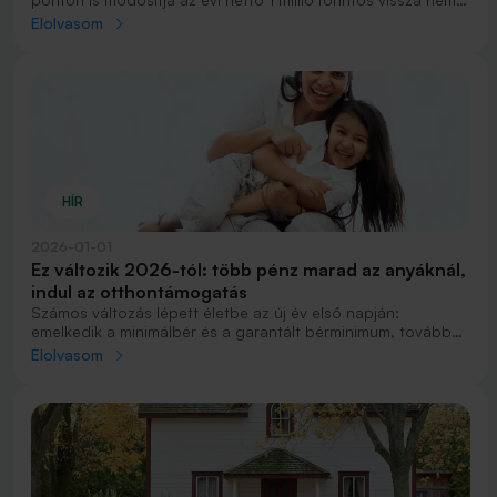
térítendő Otthontámogatásról szóló korábbi
Elolvasom
kormányrendeletet.
HÍR
2026-01-01
Ez változik 2026-tól: több pénz marad az anyáknál,
indul az otthontámogatás
Számos változás lépett életbe az új év első napján:
emelkedik a minimálbér és a garantált bérminimum, tovább
emelkedik a családi adókedvezmény, adómentességet
Elolvasom
kapnak a kétgyermekes, 40 év alatti édesanyák és indul a
közszolgálati dolgozók otthontámogatása. Összefoglaltuk a
legfontosabb változásokat.