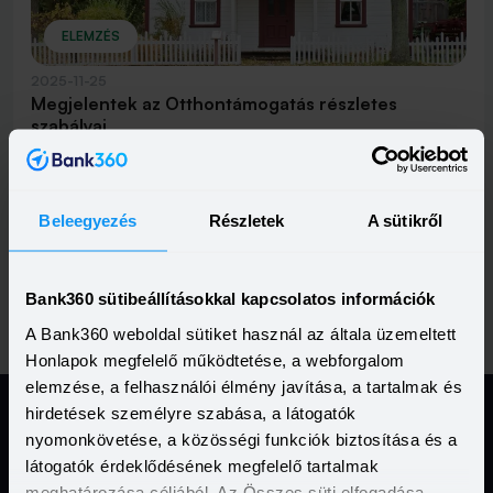
ELEMZÉS
2025-11-25
Megjelentek az Otthontámogatás részletes
szabályai
Megjelent a Magyar Közlönyben a közszolgálatban dolgozók
Otthontámogatására vonatkozó rendelet - írja
közleményében a Bank360. Az évi, legfeljebb nettó egymillió
Elolvasom
forint vissza nem térítendő támogatásra már év végén lehet
Beleegyezés
Részletek
A sütikről
jelentkezni.
Previous
(current)
Nex
Vissza
1
Tovább
Bank360 sütibeállításokkal kapcsolatos információk
A Bank360 weboldal sütiket használ az általa üzemeltett
Honlapok megfelelő működtetése, a webforgalom
elemzése, a felhasználói élmény javítása, a tartalmak és
hirdetések személyre szabása, a látogatók
nyomonkövetése, a közösségi funkciók biztosítása és a
Jogi Dokumentumok
látogatók érdeklődésének megfelelő tartalmak
meghatározása céljából. Az Összes süti elfogadása