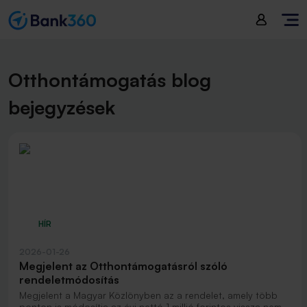
Otthontámogatás blog
bejegyzések
HÍR
2026-01-26
Megjelent az Otthontámogatásról szóló
rendeletmódosítás
Megjelent a Magyar Közlönyben az a rendelet, amely több
ponton is módosítja az évi nettó 1 millió forintos vissza nem