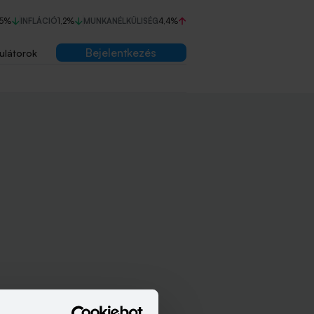
75%
INFLÁCIÓ
1,2%
MUNKANÉLKÜLISÉG
4,4%
Bejelentkezés
ulátorok