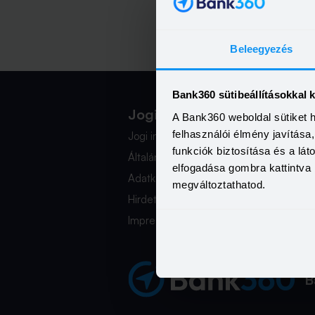
elő
alk
Beleegyezés
Bank360 sütibeállításokkal 
Jogi Dokumentumok
K
A Bank360 weboldal sütiket 
felhasználói élmény javítás
Jogi információk
i
funkciók biztosítása és a lá
Általános Szerződési Feltételek
+
elfogadása gombra kattintva 
Adatkezelési Tájékoztató
b
megváltoztathatod.
Hirdetmények
Mé
Impresszum
B
B
B