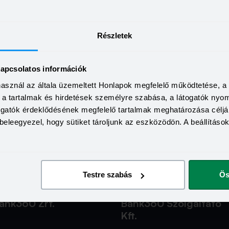
rukkolnak-e valamivel erre az
(current)
1
alomra.
Previous
Next
Részletek
kapcsolatos információk
apcsolat
Hasznos Linkek
használ az általa üzemeltett Honlapok megfelelő működtetése, 
a, a tartalmak és hirdetések személyre szabása, a látogatók ny
nfo@bank360.hu
Fiók és ATM kereső
togatók érdeklődésének megfelelő tartalmak meghatározása céljá
36 1 817 0103
Bérkalkulátor
beleegyezel, hogy sütiket tároljunk az eszközödön. A beállításo
ank360.hu
MNB Alkalmazások
dia kapcsolat
Karrier
ank360 a Google News-on
Fogalomtár
Testre szabás
Ös
ank360 RSS
GYIK
ank360 Zrt.
Bank360 Szolgáltató
Kft.