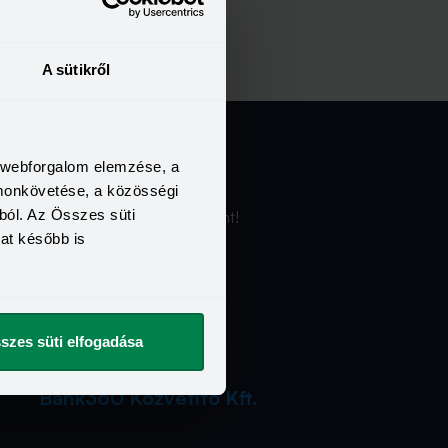
A sütikről
További
a webforgalom elemzése, a
szolgáltatásaink
omonkövetése, a közösségi
ból. Az Összes süti
Ismerd meg a Bank360 Koint!
kat később is
szes süti elfogadása
Bank360 Közvetítő Kft.