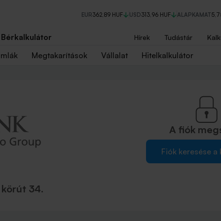
EUR
362,89 HUF
USD
313,96 HUF
ALAPKAMAT
5,
Bérkalkulátor
Hírek
Tudástár
Kalk
ámlák
Megtakarítások
Vállalat
Hitelkalkulátor
A fiók
meg
Fiók keresése a
körút 34.