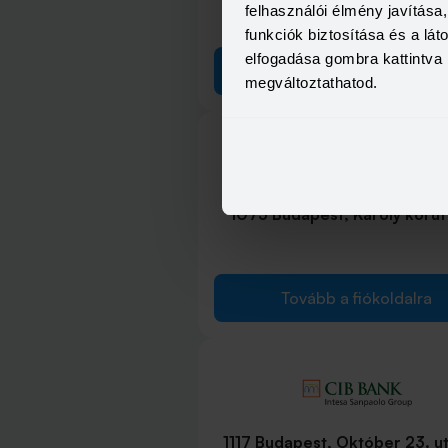
5-7.
felhasználói élmény javítás
funkciók biztosítása és a lá
elfogadása gombra kattintva 
Tovább a fiókoldalra
megváltoztathatod.
1075 Budapest, Károly körút
Tovább a fiókoldalra
1117 Budapest, Október 23. u