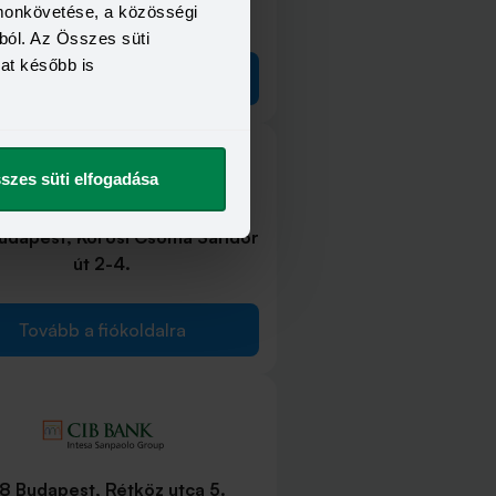
omonkövetése, a közösségi
ból. Az Összes süti
kat később is
Tovább a fiókoldalra
szes süti elfogadása
Budapest, Kőrösi Csoma Sándor
út 2-4.
Tovább a fiókoldalra
18 Budapest, Rétköz utca 5.