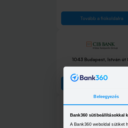
Tovább a fiókoldalra
1043 Budapest, István út 
Tovább a fiókoldalra
Beleegyezés
Bank360 sütibeállításokkal 
1065 Budapest, Bajcsy-Zsilins
A Bank360 weboldal sütiket 