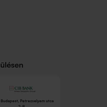
pülésen
 Budapest, Petrezselyem utca
2-8.