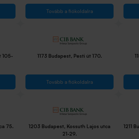
Tovább a fiókoldalra
t 105-
1173 Budapest, Pesti út 170.
1
Tovább a fiókoldalra
ca 75.
1203 Budapest, Kossuth Lajos utca
1211 B
21-29.