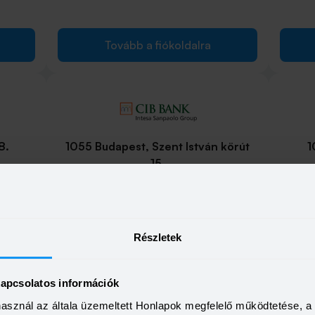
Tovább a fiókoldalra
8.
1055 Budapest, Szent István körút
1
15.
Tovább a fiókoldalra
Részletek
kapcsolatos információk
zky út
1067 Budapest, Teréz körút 21.
107
használ az általa üzemeltett Honlapok megfelelő működtetése, 