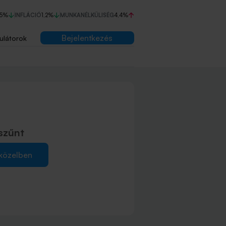
75%
INFLÁCIÓ
1,2%
MUNKANÉLKÜLISÉG
4,4%
Bejelentkezés
ulátorok
szűnt
 közelben