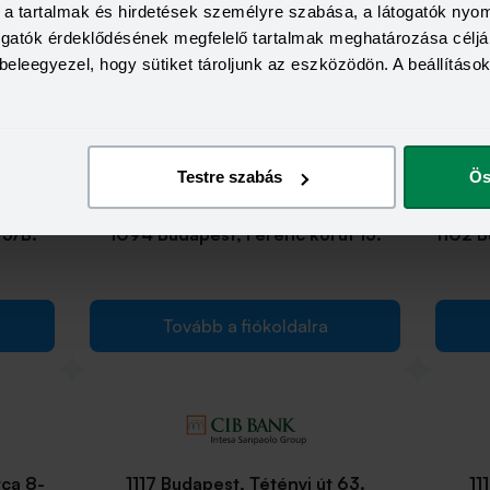
a, a tartalmak és hirdetések személyre szabása, a látogatók ny
togatók érdeklődésének megfelelő tartalmak meghatározása céljá
beleegyezel, hogy sütiket tároljunk az eszközödön. A beállításo
Tovább a fiókoldalra
Testre szabás
Ös
 3/B.
1094 Budapest, Ferenc körút 15.
1102 
Tovább a fiókoldalra
tca 8-
1117 Budapest, Tétényi út 63.
11