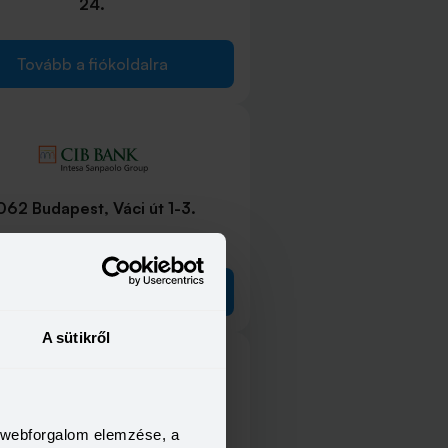
24.
Tovább a fiókoldalra
062 Budapest, Váci út 1-3.
Tovább a fiókoldalra
A sütikről
3 Budapest, Erzsébet krt. 2.
a webforgalom elemzése, a