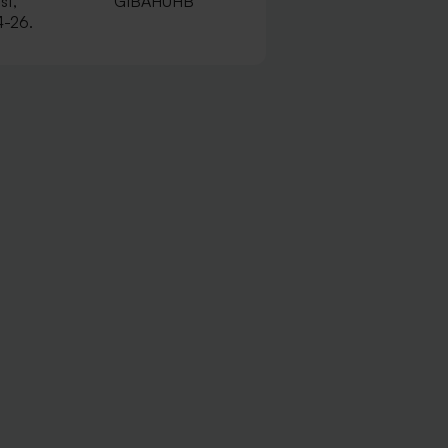
st,
GIBAHUHB
4-26.