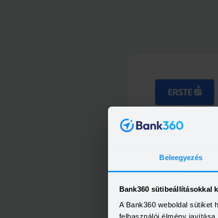
Minősített Fogyasztóbarát Sze
Hitel
Beleegyezés
Bank360 sütibeállításokkal 
A Bank360 weboldal sütiket 
Most Személyi kölcsön
felhasználói élmény javítás