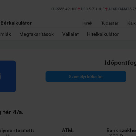
EUR
365,49 HUF
USD
317,11 HUF
ALAPKAMAT
5,7
Bérkalkulátor
Hírek
Tudástár
Kalk
ámlák
Megtakarítások
Vállalat
Hitelkalkulátor
Időpontfog
Személyi kölcsön
tér 4/a.
lymentesített:
ATM:
Bank székhe