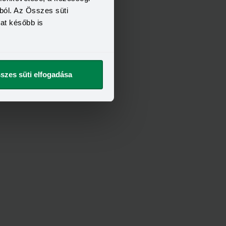
ból. Az Összes süti
kat később is
szes süti elfogadása