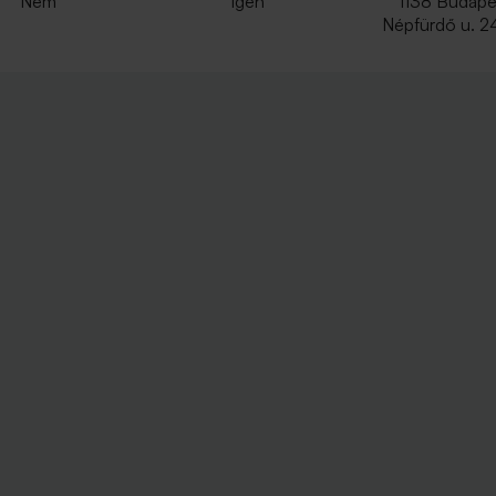
Nem
Igen
1138 Budape
Népfürdő u. 2