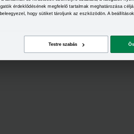
togatók érdeklődésének megfelelő tartalmak meghatározása céljá
beleegyezel, hogy sütiket tároljunk az eszközödön. A beállításo
Testre szabás
Ös