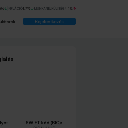
5%
INFLÁCIÓ
1,7%
MUNKANÉLKÜLISÉG
4,4%
Bejelentkezés
ulátorok
lalás
lye:
SWIFT kód (BIC):