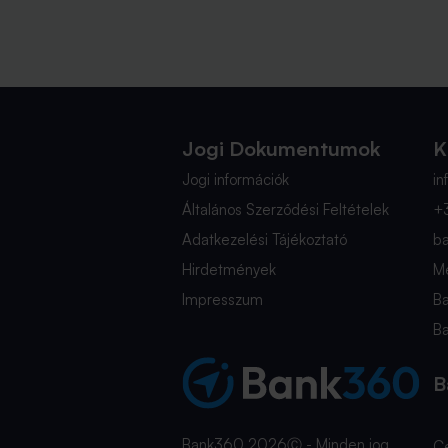
Jogi Dokumentumok
K
Jogi információk
i
Általános Szerződési Feltételek
+
Adatkezelési Tájékoztató
b
Hirdetmények
Mé
Impresszum
B
B
B
Bank360 2026Ⓒ - Minden jog
C