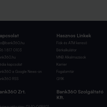
apcsolat
Hasznos Linkek
nfo@bank360.hu
Fiók és ATM kereső
36 1 817 0103
Bérkalkulátor
ank360.hu
MNB Alkalmazások
dia kapcsolat
Karrier
ank360 a Google News-on
Fogalomtár
ank360 RSS
GYIK
ank360 Zrt.
Bank360 Szolgáltató
Kft.
égjegyzékszám: 01-10-048921