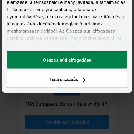
elemzése, a felhasználói élmény javítása, a tartalmak és
Tovább a fiókoldalra
hirdetések személyre szabása, a látogatók
nyomonkövetése, a közösségi funkciók biztosítása és a
látogatók érdeklődésének megfelelő tartalmak
meghatározása céljából. Az Összes süti elfogadása
gombra kattintva beleegyezel, hogy sütiket tároljunk az
1111 Budapest, Egry József utca 2.
eszközödön. A beállításokat később is
megváltoztathatod.
Összes süti elfogadása
Tovább a fiókoldalra
Testre szabás
1114 Budapest, Bartók Béla út 43-47.
Tovább a fiókoldalra