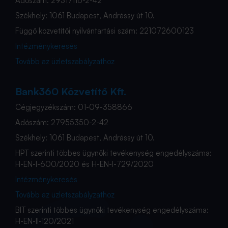
Adószám: 29317116-2-42
Székhely: 1061 Budapest, Andrássy út 10.
Függő közvetítői nyilvántartási szám: 221072600123
Intézménykeresés
Tovább az üzletszabályzathoz
Bank360 Közvetítő Kft.
Cégjegyzékszám: 01-09-358866
Adószám: 27955350-2-42
Székhely: 1061 Budapest, Andrássy út 10.
HPT szerinti többes ügynöki tevékenység engedélyszáma:
H-EN-I-600/2020 és H-EN-I-729/2020
Intézménykeresés
Tovább az üzletszabályzathoz
BIT szerinti többes ügynöki tevékenység engedélyszáma:
H-EN-II-120/2021