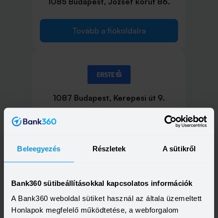
1085 Budapest, József körút 86.
Tovább a fiókoldalra
1087 Budapest, Kerepesi út 9.
Tovább a fiókoldalra
Beleegyezés
Részletek
A sütikről
Bank360 sütibeállításokkal kapcsolatos információk
1106 Budapest, Örs Vezér tere 25.
A Bank360 weboldal sütiket használ az általa üzemeltett
Honlapok megfelelő működtetése, a webforgalom