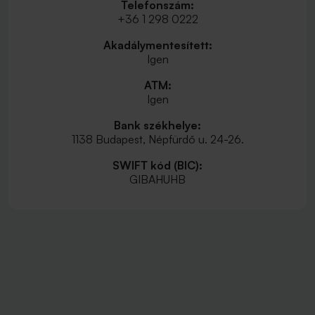
Telefonszám:
+36 1 298 0222
Akadálymentesített:
Igen
ATM:
Igen
Bank székhelye:
1138 Budapest, Népfürdő u. 24-26.
SWIFT kód (BIC):
GIBAHUHB