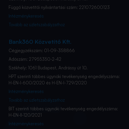
Függő közvetítői nyilvántartási szám: 221072600123
Intézménykeresés
Tovább az üzletszabályzathoz
Bank360 Közvetítő Kft.
Cégjegyzékszám: 01-09-358866
Adószám: 27955350-2-42
Székhely: 1061 Budapest, Andrássy út 10.
HPT szerinti többes ügynöki tevékenység engedélyszáma:
H-EN-I-600/2020 és H-EN-I-729/2020
Intézménykeresés
Tovább az üzletszabályzathoz
BIT szerinti többes ügynöki tevékenység engedélyszáma:
H-EN-II-120/2021
Intézménykeresés