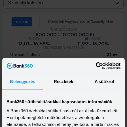
Személyi kölcsön
Minősített Fogyasztóbarát Személyi Hitel
HITELÖSSZEG
1 500 000 - 10 000 000 Ft
THM
KAMAT
13,01 - 16,68%
11,99 - 15,20%
KEDVEZMÉNY FELTÉTELEI
Minimum életkor:
23 év
Minimum munkaviszony:
3 hónap
Minimum jövedelem:
214 000 Ft
Visszahívást szeretnék
Beleegyezés
Részletek
A sütikről
Bank360 sütibeállításokkal kapcsolatos információk
Most Személyi kölcsön
A Bank360 weboldal sütiket használ az általa üzemeltett
Honlapok megfelelő működtetése, a webforgalom
HITELÖSSZEG
500 000 - 15 000 000 Ft
elemzése, a felhasználói élmény javítása, a tartalmak és
THM
KAMAT