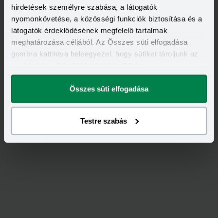
hirdetések személyre szabása, a látogatók
12,94 - 21,60%
9,79 - 18,99%
KEDVEZMÉNY FELTÉTELEI
nyomonkövetése, a közösségi funkciók biztosítása és a
Minimum életkor:
23 év
látogatók érdeklődésének megfelelő tartalmak
Minimum munkaviszony:
3 hónap
meghatározása céljából. Az Összes süti elfogadása
Minimum jövedelem:
214 000 Ft
gombra kattintva beleegyezel, hogy sütiket tároljunk az
Visszahívást szeretnék
eszközödön. A beállításokat később is
megváltoztathatod.
Összes süti elfogadása
Testre szabás