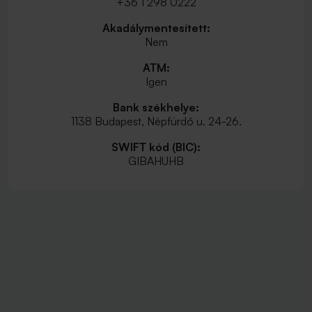
+36 1 298 0222
Akadálymentesített:
Nem
ATM:
Igen
Bank székhelye:
1138 Budapest, Népfürdő u. 24-26.
SWIFT kód (BIC):
GIBAHUHB