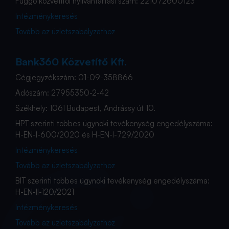
Függő közvetítői nyilvántartási szám: 221072600123
Intézménykeresés
Tovább az üzletszabályzathoz
Bank360 Közvetítő Kft.
Cégjegyzékszám: 01-09-358866
Adószám: 27955350-2-42
Székhely: 1061 Budapest, Andrássy út 10.
HPT szerinti többes ügynöki tevékenység engedélyszáma:
H-EN-I-600/2020 és H-EN-I-729/2020
Intézménykeresés
Tovább az üzletszabályzathoz
BIT szerinti többes ügynöki tevékenység engedélyszáma:
H-EN-II-120/2021
Intézménykeresés
Tovább az üzletszabályzathoz