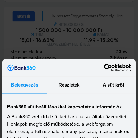
Minősített Fogyasztóbarát Személyi Hitel
HITELÖSSZEG
1 500 000 - 10 000 000 Ft
THM
KAMAT
13,01 - 16,68%
11,99 - 15,20%
KEDVEZMÉNY FELTÉTELEI
Minimum életkor:
23 év
Minimum munkaviszony:
3 hónap
Minimum jövedelem:
214 000 Ft
Visszahívást szeretnék
Beleegyezés
Részletek
A sütikről
Bank360 sütibeállításokkal kapcsolatos információk
Most Személyi kölcsön
A Bank360 weboldal sütiket használ az általa üzemeltett
HITELÖSSZEG
Honlapok megfelelő működtetése, a webforgalom
500 000 - 15 000 000 Ft
THM
KAMAT
elemzése, a felhasználói élmény javítása, a tartalmak és
12,94 - 21,60%
9,79 - 18,99%