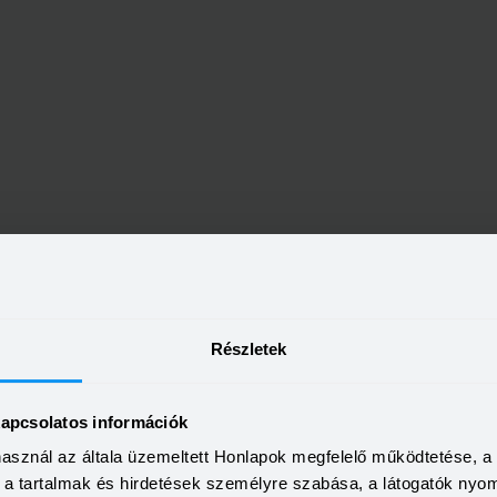
Bank bankfiókok Szeged tele
Részletek
kapcsolatos információk
6720 Szeged, Széchenyi tér 17.
használ az általa üzemeltett Honlapok megfelelő működtetése, 
a, a tartalmak és hirdetések személyre szabása, a látogatók ny