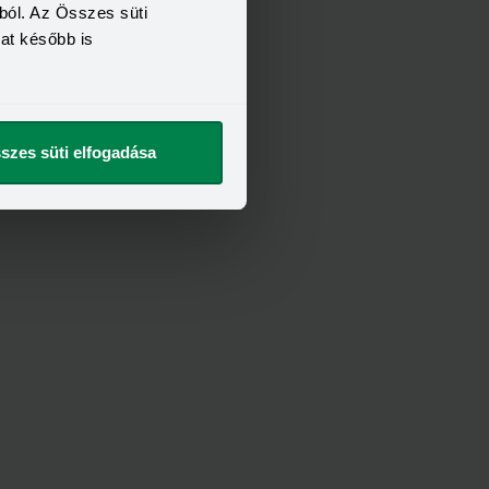
ból. Az Összes süti
kat később is
szes süti elfogadása