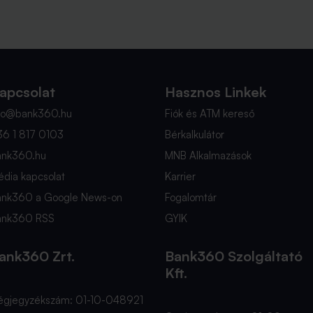
apcsolat
Hasznos Linkek
nfo@bank360.hu
Fiók és ATM kereső
36 1 817 0103
Bérkalkulátor
ank360.hu
MNB Alkalmazások
dia kapcsolat
Karrier
ank360 a Google News-on
Fogalomtár
ank360 RSS
GYIK
ank360 Zrt.
Bank360 Szolgáltató
Kft.
égjegyzékszám: 01-10-048921