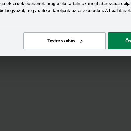
togatók érdeklődésének megfelelő tartalmak meghatározása céljá
Tovább a fiókoldalra
beleegyezel, hogy sütiket tároljunk az eszközödön. A beállításo
Testre szabás
Ös