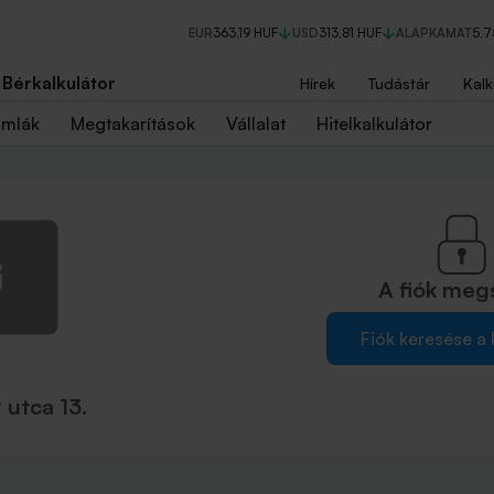
EUR
363,19 HUF
USD
313,81 HUF
ALAPKAMAT
5,
Bérkalkulátor
Hírek
Tudástár
Kalk
ámlák
Megtakarítások
Vállalat
Hitelkalkulátor
A fiók
meg
Fiók keresése a
utca 13.