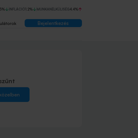
75%
INFLÁCIÓ
1,2%
MUNKANÉLKÜLISÉG
4,4%
Bejelentkezés
ulátorok
szűnt
 közelben