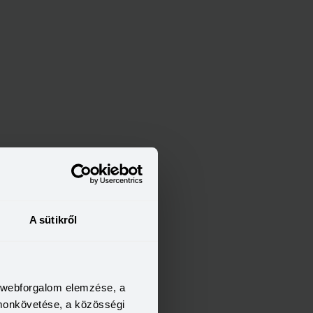
pülésen
A sütikről
a webforgalom elemzése, a
omonkövetése, a közösségi