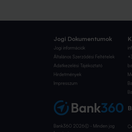
Jogi Dokumentumok
K
Jogi információk
i
Általános Szerződési Feltételek
+
Adatkezelési Tájékoztató
b
Hirdetmények
Mé
Impresszum
B
B
B
Bank360 2026Ⓒ - Minden jog
C