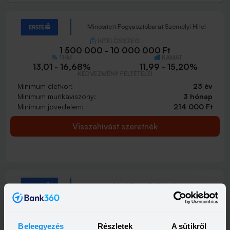
Minősített Fogyasztóbarát Személyi Hitel
HITELÖSSZEG
1 500 000 - 10 000 000 Ft
THM
KAMAT
13,01 - 16,68%
11,99 - 15,20%
KEDVEZMÉNY FELTÉTELEI
Minimum életkor:
23 év
Minimum munkaviszony:
3 hónap
Minimum jövedelem:
214 000 Ft
Visszahívást szeretnék
Most Személyi kölcsön
HITELÖSSZEG
500 000 - 15 000 000 Ft
THM
KAMAT
12,94 - 21,60%
9,79 - 18,99%
Beleegyezés
Részletek
A sütikről