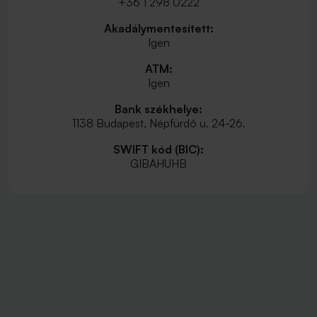
+36 1 298 0222
Akadálymentesített:
Igen
ATM:
Igen
Bank székhelye:
1138 Budapest, Népfürdő u. 24-26.
SWIFT kód (BIC):
GIBAHUHB