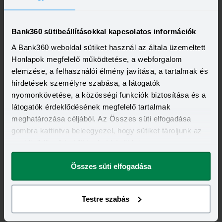
KEDVEZMÉNY FELTÉTELEI
Minimum életkor:
23 év
Minimum munkaviszony:
3 hónap
Bank360 sütibeállításokkal kapcsolatos információk
Minimum jövedelem:
214 000 Ft
A Bank360 weboldal sütiket használ az általa üzemeltett
Visszahívást szeretnék
Honlapok megfelelő működtetése, a webforgalom
elemzése, a felhasználói élmény javítása, a tartalmak és
hirdetések személyre szabása, a látogatók
nyomonkövetése, a közösségi funkciók biztosítása és a
látogatók érdeklődésének megfelelő tartalmak
meghatározása céljából. Az Összes süti elfogadása
gombra kattintva beleegyezel, hogy sütiket tároljunk az
eszközödön. A beállításokat később is
megváltoztathatod.
Összes süti elfogadása
Testre szabás