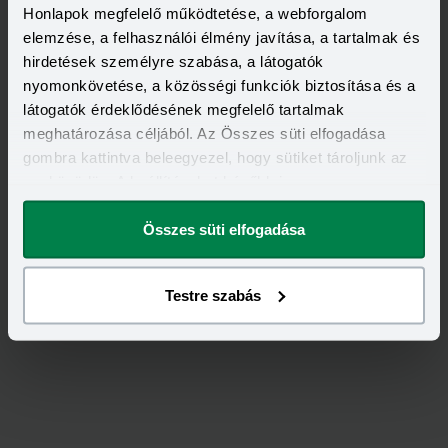
Honlapok megfelelő működtetése, a webforgalom
elemzése, a felhasználói élmény javítása, a tartalmak és
hirdetések személyre szabása, a látogatók
nyomonkövetése, a közösségi funkciók biztosítása és a
látogatók érdeklődésének megfelelő tartalmak
meghatározása céljából. Az Összes süti elfogadása
gombra kattintva beleegyezel, hogy sütiket tároljunk az
eszközödön. A beállításokat később is
Értékeld
a
Generali
-ot!
megváltoztathatod.
Összes süti elfogadása
5,00
/
1
Testre szabás