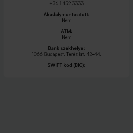
+36 1 452 3333
Akadálymentesített:
Nem
ATM:
Nem
Bank székhelye:
1066 Budapest, Teréz krt. 42-44.
SWIFT kód (BIC):