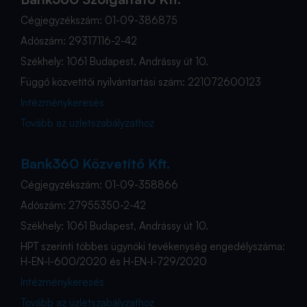
Cégjegyzékszám: 01-09-386875
Adószám: 29317116-2-42
Székhely: 1061 Budapest, Andrássy út 10.
Függő közvetítői nyilvántartási szám: 221072600123
Intézménykeresés
Tovább az üzletszabályzathoz
Bank360 Közvetítő Kft.
Cégjegyzékszám: 01-09-358866
Adószám: 27955350-2-42
Székhely: 1061 Budapest, Andrássy út 10.
HPT szerinti többes ügynöki tevékenység engedélyszáma:
H-EN-I-600/2020 és H-EN-I-729/2020
Intézménykeresés
Tovább az üzletszabályzathoz