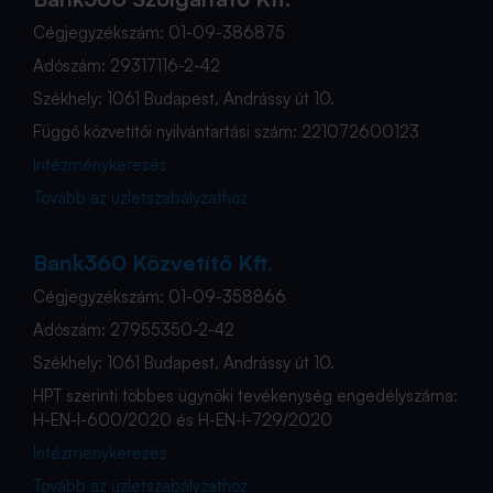
Cégjegyzékszám: 01-09-386875
Adószám: 29317116-2-42
Székhely: 1061 Budapest, Andrássy út 10.
Függő közvetítői nyilvántartási szám: 221072600123
Intézménykeresés
Tovább az üzletszabályzathoz
Bank360 Közvetítő Kft.
Cégjegyzékszám: 01-09-358866
Adószám: 27955350-2-42
Székhely: 1061 Budapest, Andrássy út 10.
HPT szerinti többes ügynöki tevékenység engedélyszáma:
H-EN-I-600/2020 és H-EN-I-729/2020
Intézménykeresés
Tovább az üzletszabályzathoz