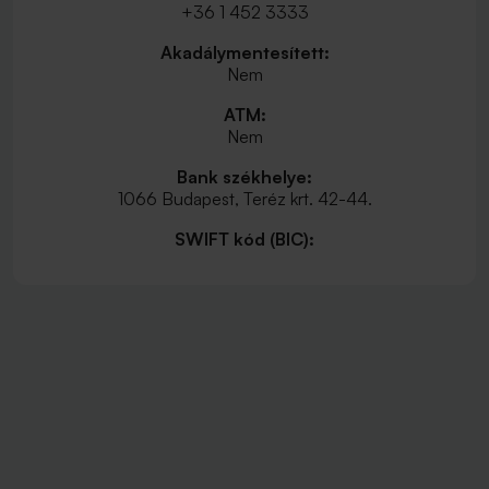
+36 1 452 3333
Akadálymentesített:
Nem
ATM:
Nem
Bank székhelye:
1066 Budapest, Teréz krt. 42-44.
SWIFT kód (BIC):