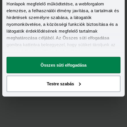
Honlapok megfelelő működtetése, a webforgalom
elemzése, a felhasználói élmény javítása, a tartalmak és
hirdetések személyre szabása, a látogatók
nyomonkövetése, a közösségi funkciók biztosítása és a
látogatók érdeklődésének megfelelő tartalmak
meghatározása céljából. Az Összes süti elfogadása
gombra kattintva beleegyezel, hogy sütiket tároljunk az
eszközödön. A beállításokat később is
Értékeld
a
Generali
-ot!
megváltoztathatod.
Összes süti elfogadása
5,00
/
1
Testre szabás