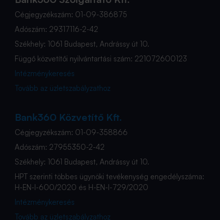
Cégjegyzékszám: 01-09-386875
Adószám: 29317116-2-42
Székhely: 1061 Budapest, Andrássy út 10.
Függő közvetítői nyilvántartási szám: 221072600123
Intézménykeresés
Tovább az üzletszabályzathoz
Bank360 Közvetítő Kft.
Cégjegyzékszám: 01-09-358866
Adószám: 27955350-2-42
Székhely: 1061 Budapest, Andrássy út 10.
HPT szerinti többes ügynöki tevékenység engedélyszáma:
H-EN-I-600/2020 és H-EN-I-729/2020
Intézménykeresés
Tovább az üzletszabályzathoz