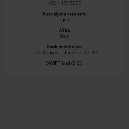
+36 1 452 3333
Akadálymentesített:
Igen
ATM:
Nem
Bank székhelye:
1066 Budapest, Teréz krt. 42-44.
SWIFT kód (BIC):