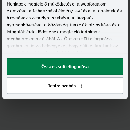
Honlapok megfelelő működtetése, a webforgalom
elemzése, a felhasználói élmény javítása, a tartalmak és
hirdetések személyre szabása, a látogatók
nyomonkövetése, a közösségi funkciók biztosítása és a
látogatók érdeklődésének megfelelő tartalmak
meghatározása céljából. Az Összes süti elfogadása
gombra kattintva beleegyezel, hogy sütiket tároljunk az
eszközödön. A beállításokat később is
Értékeld
a
Generali
-ot!
megváltoztathatod.
Összes süti elfogadása
5,00
/
1
Testre szabás