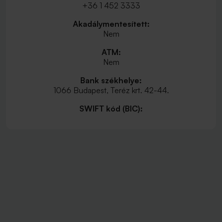
+36 1 452 3333
Akadálymentesített:
Nem
ATM:
Nem
Bank székhelye:
1066 Budapest, Teréz krt. 42-44.
SWIFT kód (BIC):