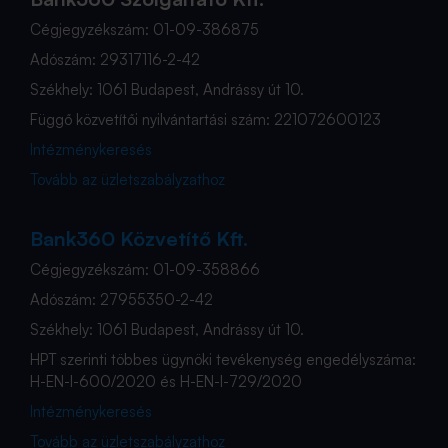
Cégjegyzékszám: 01-09-386875
Adószám: 29317116-2-42
Székhely: 1061 Budapest, Andrássy út 10.
Függő közvetítői nyilvántartási szám: 221072600123
Intézménykeresés
Tovább az üzletszabályzathoz
Bank360 Közvetítő Kft.
Cégjegyzékszám: 01-09-358866
Adószám: 27955350-2-42
Székhely: 1061 Budapest, Andrássy út 10.
HPT szerinti többes ügynöki tevékenység engedélyszáma:
H-EN-I-600/2020 és H-EN-I-729/2020
Intézménykeresés
Tovább az üzletszabályzathoz