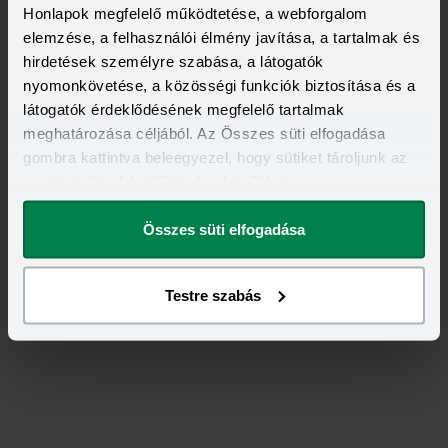
Honlapok megfelelő működtetése, a webforgalom
elemzése, a felhasználói élmény javítása, a tartalmak és
hirdetések személyre szabása, a látogatók
nyomonkövetése, a közösségi funkciók biztosítása és a
látogatók érdeklődésének megfelelő tartalmak
meghatározása céljából. Az Összes süti elfogadása
gombra kattintva beleegyezel, hogy sütiket tároljunk az
eszközödön. A beállításokat később is
Értékeld
a
Generali
-ot!
megváltoztathatod.
Összes süti elfogadása
5,00
/
1
Testre szabás