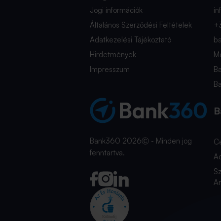
Jogi információk
i
Általános Szerződési Feltételek
+
Adatkezelési Tájékoztató
b
Hirdetmények
Mé
Impresszum
B
B
B
Bank360 2026Ⓒ - Minden jog
C
fenntartva.
A
Sz
An