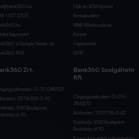
nfo@bank360.hu
Fiók és ATM kereső
36 1 817 0103
Bérkalkulátor
ank360.hu
MNB Alkalmazások
dia kapcsolat
Karrier
ank360 a Google News-on
Fogalomtár
ank360 RSS
GYIK
ank360 Zrt.
Bank360 Szolgáltató
Kft.
égjegyzékszám: 01-10-048921
Cégjegyzékszám: 01-09-
dószám: 25716355-2-42
386875
ékhely: 1061 Budapest,
Adószám: 29317116-2-42
drássy út 10.
Székhely: 1061 Budapest,
Andrássy út 10.
Függő közvetítői nyilvántartási