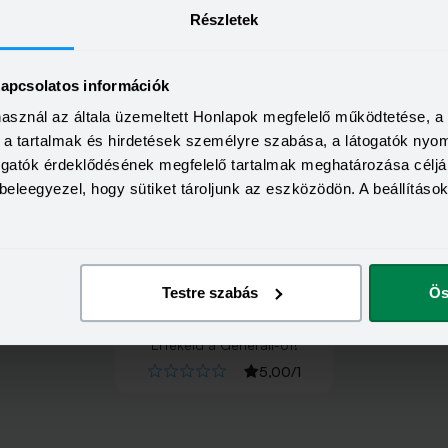
Részletek
kapcsolatos információk
használ az általa üzemeltett Honlapok megfelelő működtetése, 
a, a tartalmak és hirdetések személyre szabása, a látogatók ny
togatók érdeklődésének megfelelő tartalmak meghatározása céljá
beleegyezel, hogy sütiket tároljunk az eszközödön. A beállításo
Testre szabás
Ös
Értékeld
a
Generali
-ot!
5,00
/
1