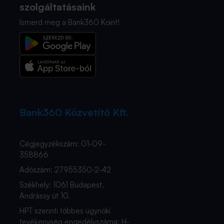
szolgáltatásaink
Ismerd meg a Bank360 Koint!
Bank360 Közvetítő Kft.
Cégjegyzékszám: 01-09-
358866
Adószám: 27955350-2-42
Székhely: 1061 Budapest,
Andrássy út 10.
HPT szerinti többes ügynöki
tevékenység engedélyszáma: H-