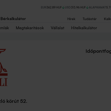
EUR
362,89 HUF
USD
313,96 HUF
ALAPKAMAT
5,
Bérkalkulátor
Hírek
Tudástár
Kalk
ámlák
Megtakarítások
Vállalat
Hitelkalkulátor
Időpontfog
ló körút 52.