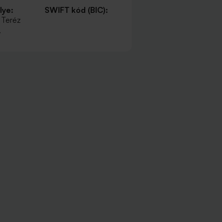
lye:
SWIFT kód (BIC):
 Teréz
.