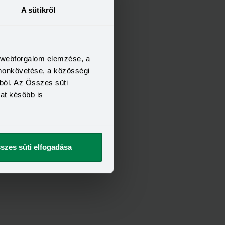
A sütikről
a webforgalom elemzése, a
omonkövetése, a közösségi
ból. Az Összes süti
kat később is
szes süti elfogadása