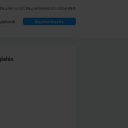
75%
INFLÁCIÓ
1,2%
MUNKANÉLKÜLISÉG
4,4%
Bejelentkezés
ulátorok
lalás