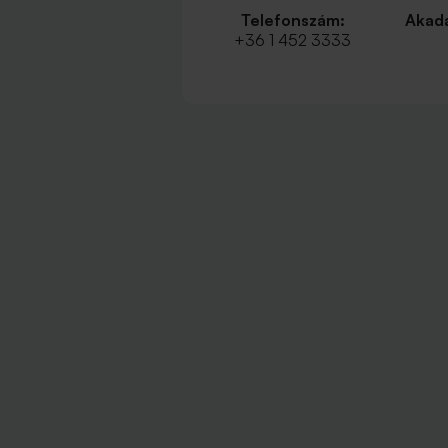
Telefonszám:
Akadá
+36 1 452 3333