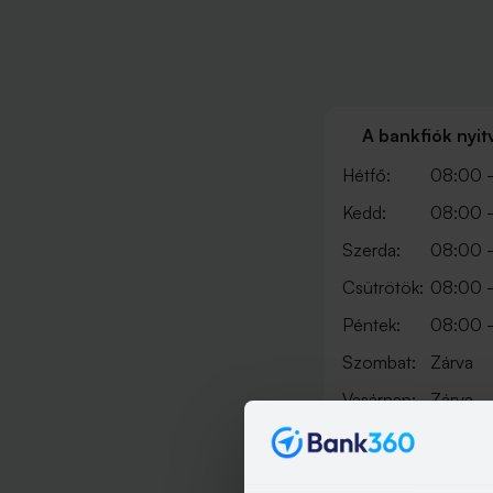
A bankfiók nyit
Hétfő:
08:00 -
Kedd:
08:00 -
Szerda:
08:00 -
Csütrötök:
08:00 -
Péntek:
08:00 -
Szombat:
Zárva
Vasárnap:
Zárva