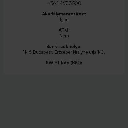
+36 1 467 3500
Akadálymentesített:
Igen
ATM:
Nem
Bank székhelye:
1146 Budapest, Erzsébet királyné útja 1/C.
SWIFT kód (BIC):