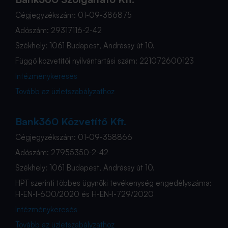
Cégjegyzékszám: 01-09-386875
Adószám: 29317116-2-42
Székhely: 1061 Budapest, Andrássy út 10.
Függő közvetítői nyilvántartási szám: 221072600123
Intézménykeresés
Tovább az üzletszabályzathoz
Bank360 Közvetítő Kft.
Cégjegyzékszám: 01-09-358866
Adószám: 27955350-2-42
Székhely: 1061 Budapest, Andrássy út 10.
HPT szerinti többes ügynöki tevékenység engedélyszáma:
H-EN-I-600/2020 és H-EN-I-729/2020
Intézménykeresés
Tovább az üzletszabályzathoz