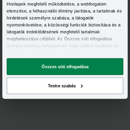
Honlapok megfelelő működtetése, a webforgalom
elemzése, a felhasználói élmény javítása, a tartalmak és
hirdetések személyre szabása, a látogatók
nyomonkövetése, a közösségi funkciók biztosítása és a
látogatók érdeklődésének megfelelő tartalmak
meghatározása céljából. Az Összes süti elfogadása
gombra kattintva beleegyezel, hogy sütiket tároljunk az
eszközödön. A beállításokat később is
Értékeld
a
Groupama
-ot!
megváltoztathatod.
Összes süti elfogadása
5,00
/
1
Testre szabás