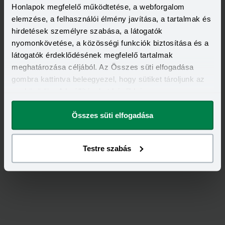
Honlapok megfelelő működtetése, a webforgalom
elemzése, a felhasználói élmény javítása, a tartalmak és
hirdetések személyre szabása, a látogatók
nyomonkövetése, a közösségi funkciók biztosítása és a
látogatók érdeklődésének megfelelő tartalmak
meghatározása céljából. Az Összes süti elfogadása
gombra kattintva beleegyezel, hogy sütiket tároljunk az
eszközödön. A beállításokat később is
Értékeld
a
Groupama
-ot!
megváltoztathatod.
Összes süti elfogadása
5,00
/
1
Testre szabás