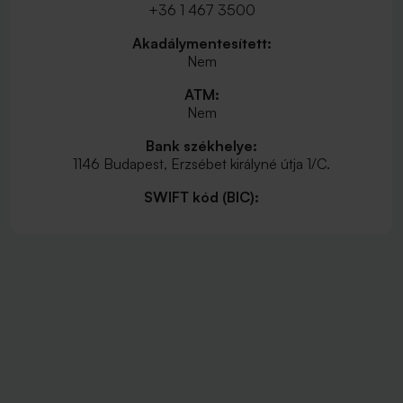
+36 1 467 3500
Akadálymentesített:
Nem
ATM:
Nem
Bank székhelye:
1146 Budapest, Erzsébet királyné útja 1/C.
SWIFT kód (BIC):