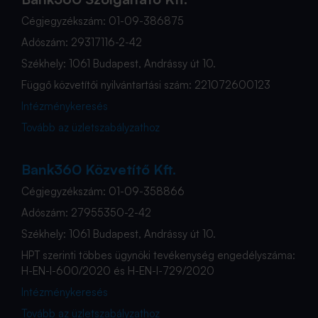
Cégjegyzékszám: 01-09-386875
Adószám: 29317116-2-42
Székhely: 1061 Budapest, Andrássy út 10.
Függő közvetítői nyilvántartási szám: 221072600123
Intézménykeresés
Tovább az üzletszabályzathoz
Bank360 Közvetítő Kft.
Cégjegyzékszám: 01-09-358866
Adószám: 27955350-2-42
Székhely: 1061 Budapest, Andrássy út 10.
HPT szerinti többes ügynöki tevékenység engedélyszáma:
H-EN-I-600/2020 és H-EN-I-729/2020
Intézménykeresés
Tovább az üzletszabályzathoz