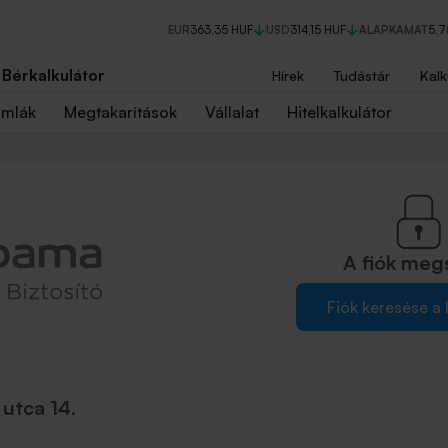
EUR
363,35 HUF
USD
314,15 HUF
ALAPKAMAT
5,
Bérkalkulátor
Hírek
Tudástár
Kalk
ámlák
Megtakarítások
Vállalat
Hitelkalkulátor
A fiók
meg
Fiók keresése a
utca 14.