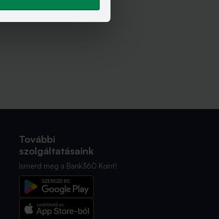
További
szolgáltatásaink
Ismerd meg a Bank360 Koint!