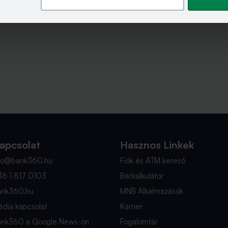
apcsolat
Hasznos Linkek
nfo@bank360.hu
Fiók és ATM kereső
36 1 817 0103
Bérkalkulátor
ank360.hu
MNB Alkalmazások
dia kapcsolat
Karrier
ank360 a Google News-on
Fogalomtár