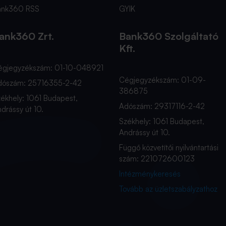
ank360 RSS
GYIK
ank360 Zrt.
Bank360 Szolgáltató
Kft.
égjegyzékszám: 01-10-048921
Cégjegyzékszám: 01-09-
dószám: 25716355-2-42
386875
ékhely: 1061 Budapest,
Adószám: 29317116-2-42
drássy út 10.
Székhely: 1061 Budapest,
Andrássy út 10.
Függő közvetítői nyilvántartási
szám: 221072600123
Intézménykeresés
Tovább az üzletszabályzathoz