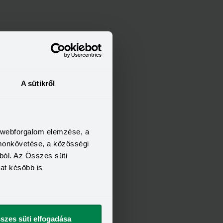
A sütikről
a webforgalom elemzése, a
omonkövetése, a közösségi
ból. Az Összes süti
kat később is
szes süti elfogadása