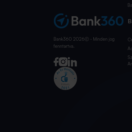
B
B
Bank360 2026Ⓒ - Minden jog
C
fenntartva.
A
Sz
An