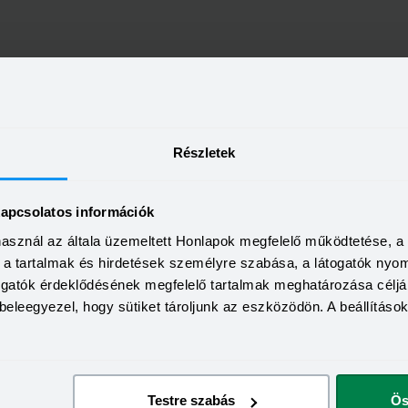
Részletek
kapcsolatos információk
használ az általa üzemeltett Honlapok megfelelő működtetése, 
a, a tartalmak és hirdetések személyre szabása, a látogatók ny
togatók érdeklődésének megfelelő tartalmak meghatározása céljá
beleegyezel, hogy sütiket tároljunk az eszközödön. A beállításo
Testre szabás
Ös