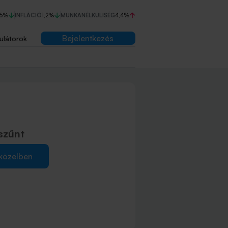
75%
INFLÁCIÓ
1,2%
MUNKANÉLKÜLISÉG
4,4%
Bejelentkezés
ulátorok
szűnt
 közelben