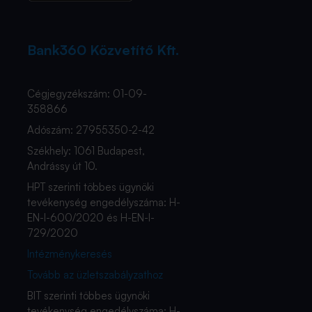
Bank360 Közvetítő Kft.
Cégjegyzékszám: 01-09-
358866
Adószám: 27955350-2-42
Székhely: 1061 Budapest,
Andrássy út 10.
HPT szerinti többes ügynöki
tevékenység engedélyszáma: H-
EN-I-600/2020 és H-EN-I-
729/2020
Intézménykeresés
Tovább az üzletszabályzathoz
BIT szerinti többes ügynöki
tevékenység engedélyszáma: H-