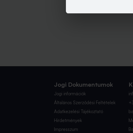
Jogi Dokumentumok
K
Jogi információk
i
Általános Szerződési Feltételek
+
Adatkezelési Tájékoztató
b
Hirdetmények
Mé
Impresszum
B