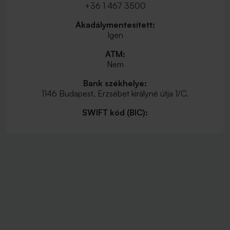
+36 1 467 3500
Akadálymentesített:
Igen
ATM:
Nem
Bank székhelye:
1146 Budapest, Erzsébet királyné útja 1/C.
SWIFT kód (BIC):