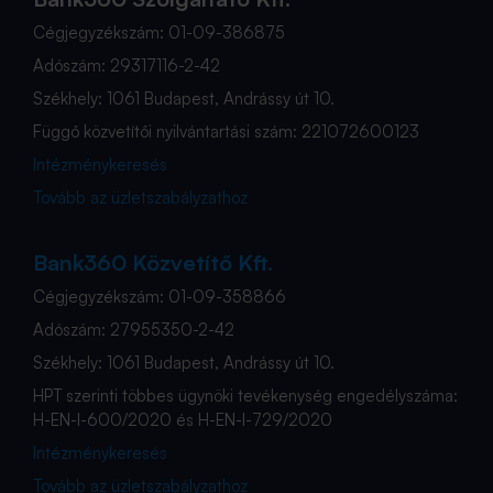
Cégjegyzékszám: 01-09-386875
Adószám: 29317116-2-42
Székhely: 1061 Budapest, Andrássy út 10.
Függő közvetítői nyilvántartási szám: 221072600123
Intézménykeresés
Tovább az üzletszabályzathoz
Bank360 Közvetítő Kft.
Cégjegyzékszám: 01-09-358866
Adószám: 27955350-2-42
Székhely: 1061 Budapest, Andrássy út 10.
HPT szerinti többes ügynöki tevékenység engedélyszáma:
H-EN-I-600/2020 és H-EN-I-729/2020
Intézménykeresés
Tovább az üzletszabályzathoz