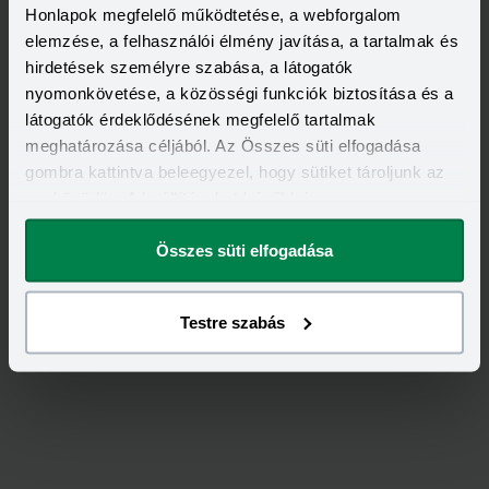
Honlapok megfelelő működtetése, a webforgalom
elemzése, a felhasználói élmény javítása, a tartalmak és
hirdetések személyre szabása, a látogatók
nyomonkövetése, a közösségi funkciók biztosítása és a
látogatók érdeklődésének megfelelő tartalmak
meghatározása céljából. Az Összes süti elfogadása
gombra kattintva beleegyezel, hogy sütiket tároljunk az
eszközödön. A beállításokat később is
Értékeld
a
Groupama
-ot!
megváltoztathatod.
Összes süti elfogadása
5,00
/
1
Testre szabás