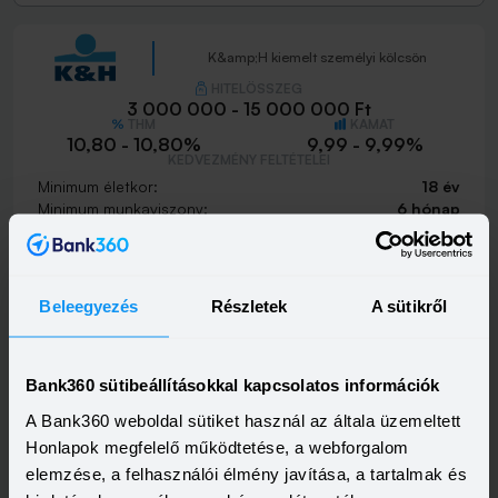
K&amp;H kiemelt személyi kölcsön
HITELÖSSZEG
3 000 000 - 15 000 000 Ft
THM
KAMAT
10,80 - 10,80%
9,99 - 9,99%
KEDVEZMÉNY FELTÉTELEI
Minimum életkor:
18 év
Minimum munkaviszony:
6 hónap
Minimum jövedelem:
400 000 Ft
Visszahívást szeretnék
Beleegyezés
Részletek
A sütikről
Bank360 sütibeállításokkal kapcsolatos információk
K&amp;H személyi kölcsön
A Bank360 weboldal sütiket használ az általa üzemeltett
HITELÖSSZEG
Honlapok megfelelő működtetése, a webforgalom
500 000 - 15 000 000 Ft
THM
KAMAT
elemzése, a felhasználói élmény javítása, a tartalmak és
21,20 - 21,20%
18,99 - 18,99%