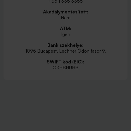
+36 1 335 3355
Akadálymentesített:
Nem
ATM:
Igen
Bank székhelye:
1095 Budapest, Lechner Ödön fasor 9.
SWIFT kód (BIC):
OKHBHUHB