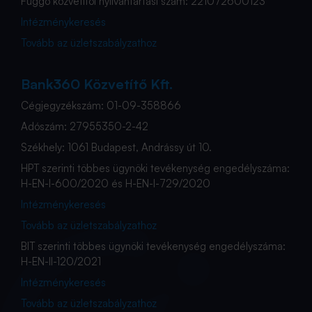
Függő közvetítői nyilvántartási szám: 221072600123
Intézménykeresés
Tovább az üzletszabályzathoz
Bank360 Közvetítő Kft.
Cégjegyzékszám: 01-09-358866
Adószám: 27955350-2-42
Székhely: 1061 Budapest, Andrássy út 10.
HPT szerinti többes ügynöki tevékenység engedélyszáma:
H-EN-I-600/2020 és H-EN-I-729/2020
Intézménykeresés
Tovább az üzletszabályzathoz
BIT szerinti többes ügynöki tevékenység engedélyszáma:
H-EN-II-120/2021
Intézménykeresés
Tovább az üzletszabályzathoz