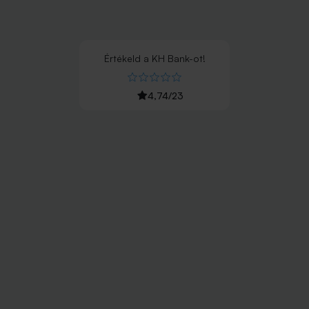
Értékeld
a
KH Bank
-ot!
4,74
/
23