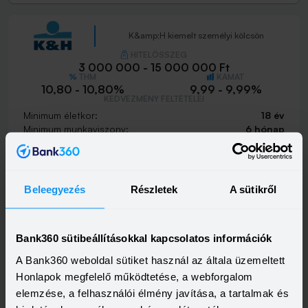
K&amp;H kiemelt személyi kölcsön
HITELÖSSZEG
3 000 000 - 15 000 000 Ft
THM
KAMAT
10,80 - 10,80%
9,99 - 9,99%
KEDVEZMÉNY FELTÉTELEI
Minimum életkor:
18 év
Minimum munkaviszony:
6 hónap
Minimum jövedelem:
400 000 Ft
Visszahívást szeretnék
Beleegyezés
Részletek
A sütikről
Bank360 sütibeállításokkal kapcsolatos információk
K&amp;H személyi kölcsön
A Bank360 weboldal sütiket használ az általa üzemeltett
HITELÖSSZEG
Honlapok megfelelő működtetése, a webforgalom
500 000 - 15 000 000 Ft
THM
KAMAT
elemzése, a felhasználói élmény javítása, a tartalmak és
21,20 - 21,20%
18,99 - 18,99%