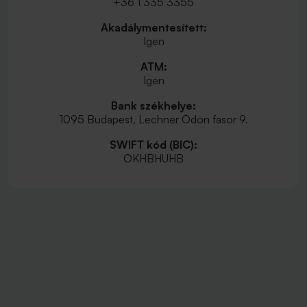
+36 1 335 3355
Akadálymentesített:
Igen
ATM:
Igen
Bank székhelye:
1095 Budapest, Lechner Ödön fasor 9.
SWIFT kód (BIC):
OKHBHUHB