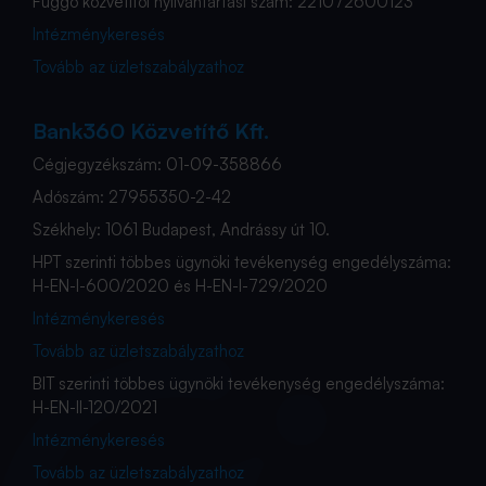
Függő közvetítői nyilvántartási szám: 221072600123
Intézménykeresés
Tovább az üzletszabályzathoz
Bank360 Közvetítő Kft.
Cégjegyzékszám: 01-09-358866
Adószám: 27955350-2-42
Székhely: 1061 Budapest, Andrássy út 10.
HPT szerinti többes ügynöki tevékenység engedélyszáma:
H-EN-I-600/2020 és H-EN-I-729/2020
Intézménykeresés
Tovább az üzletszabályzathoz
BIT szerinti többes ügynöki tevékenység engedélyszáma:
H-EN-II-120/2021
Intézménykeresés
Tovább az üzletszabályzathoz