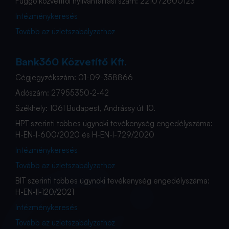
Függő közvetítői nyilvántartási szám: 221072600123
Intézménykeresés
Tovább az üzletszabályzathoz
Bank360 Közvetítő Kft.
Cégjegyzékszám: 01-09-358866
Adószám: 27955350-2-42
Székhely: 1061 Budapest, Andrássy út 10.
HPT szerinti többes ügynöki tevékenység engedélyszáma:
H-EN-I-600/2020 és H-EN-I-729/2020
Intézménykeresés
Tovább az üzletszabályzathoz
BIT szerinti többes ügynöki tevékenység engedélyszáma:
H-EN-II-120/2021
Intézménykeresés
Tovább az üzletszabályzathoz