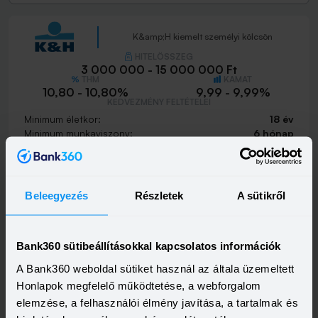
K&amp;H kiemelt személyi kölcsön
HITELÖSSZEG
3 000 000 - 15 000 000 Ft
THM
KAMAT
10,80 - 10,80%
9,99 - 9,99%
KEDVEZMÉNY FELTÉTELEI
Minimum életkor:
18 év
Minimum munkaviszony:
6 hónap
Minimum jövedelem:
400 000 Ft
Visszahívást szeretnék
Beleegyezés
Részletek
A sütikről
Bank360 sütibeállításokkal kapcsolatos információk
K&amp;H személyi kölcsön
A Bank360 weboldal sütiket használ az általa üzemeltett
HITELÖSSZEG
Honlapok megfelelő működtetése, a webforgalom
500 000 - 15 000 000 Ft
THM
KAMAT
elemzése, a felhasználói élmény javítása, a tartalmak és
21,20 - 21,20%
18,99 - 18,99%