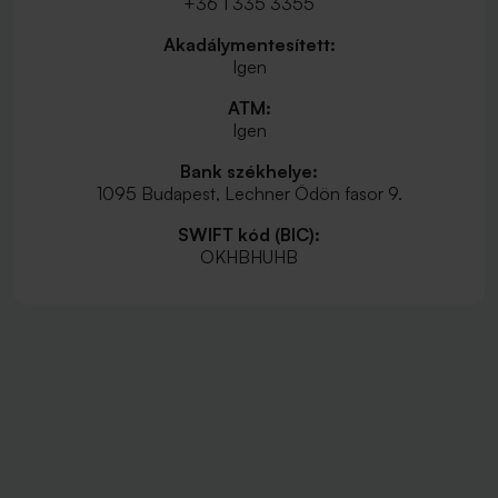
+36 1 335 3355
Akadálymentesített:
Igen
ATM:
Igen
Bank székhelye:
1095 Budapest, Lechner Ödön fasor 9.
SWIFT kód (BIC):
OKHBHUHB