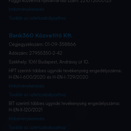
Függő közvetítői nyilvántartási szám: 221072600123
Intézménykeresés
Tovább az üzletszabályzathoz
Bank360 Közvetítő Kft.
Cégjegyzékszám: 01-09-358866
Adószám: 27955350-2-42
Székhely: 1061 Budapest, Andrássy út 10.
HPT szerinti többes ügynöki tevékenység engedélyszáma:
H-EN-I-600/2020 és H-EN-I-729/2020
Intézménykeresés
Tovább az üzletszabályzathoz
BIT szerinti többes ügynöki tevékenység engedélyszáma:
H-EN-II-120/2021
Intézménykeresés
Tovább az üzletszabályzathoz