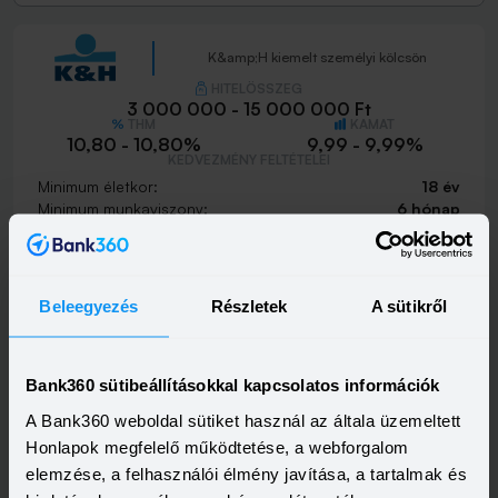
K&amp;H kiemelt személyi kölcsön
HITELÖSSZEG
3 000 000 - 15 000 000 Ft
THM
KAMAT
10,80 - 10,80%
9,99 - 9,99%
KEDVEZMÉNY FELTÉTELEI
Minimum életkor:
18 év
Minimum munkaviszony:
6 hónap
Minimum jövedelem:
400 000 Ft
Visszahívást szeretnék
Beleegyezés
Részletek
A sütikről
Bank360 sütibeállításokkal kapcsolatos információk
K&amp;H személyi kölcsön
A Bank360 weboldal sütiket használ az általa üzemeltett
HITELÖSSZEG
Honlapok megfelelő működtetése, a webforgalom
500 000 - 15 000 000 Ft
THM
KAMAT
elemzése, a felhasználói élmény javítása, a tartalmak és
21,20 - 21,20%
18,99 - 18,99%