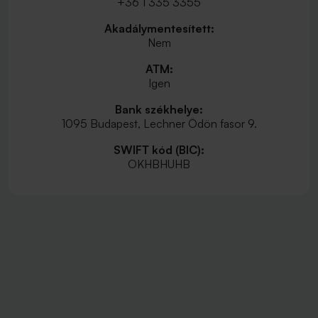
+36 1 335 3355
Akadálymentesített:
Nem
ATM:
Igen
Bank székhelye:
1095 Budapest, Lechner Ödön fasor 9.
SWIFT kód (BIC):
OKHBHUHB