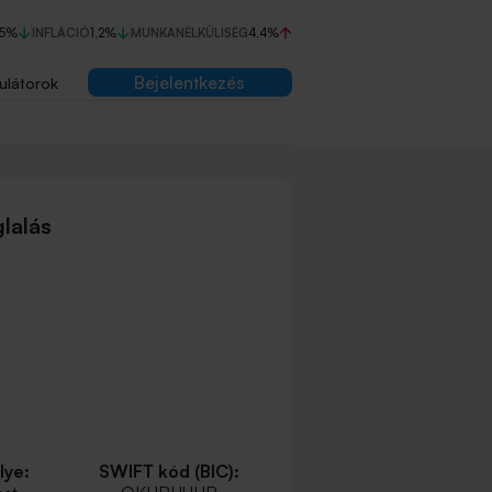
75%
INFLÁCIÓ
1,2%
MUNKANÉLKÜLISÉG
4,4%
Bejelentkezés
ulátorok
lalás
lye:
SWIFT kód (BIC):