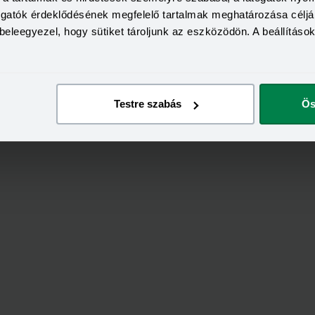
togatók érdeklődésének megfelelő tartalmak meghatározása céljá
beleegyezel, hogy sütiket tároljunk az eszközödön. A beállításo
Testre szabás
Ös