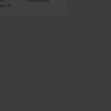
st,
OKHBHUHB
sor 9.