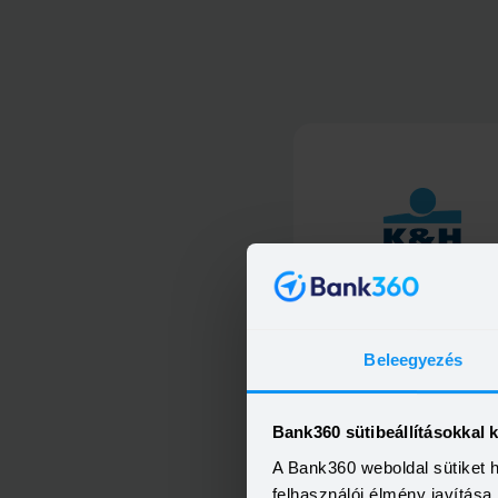
K&amp;H kiemelt személyi kö
Beleegyezés
Bank360 sütibeállításokkal 
A Bank360 weboldal sütiket 
K&amp;H személyi kölcsö
felhasználói élmény javítás