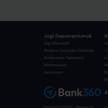
Jogi Dokumentumok
K
Jogi információk
i
Általános Szerződési Feltételek
+
Adatkezelési Tájékoztató
b
Hirdetmények
Mé
Impresszum
B
B
B
Bank360 2026Ⓒ - Minden jog
C