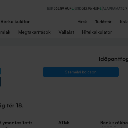
EUR
362,89 HUF
USD
313,96 HUF
ALAPKAMAT
5,
Bérkalkulátor
Hírek
Tudástár
Kalk
ámlák
Megtakarítások
Vállalat
Hitelkalkulátor
Időpontfog
Személyi kölcsön
g tér 18.
lymentesített:
ATM:
Bank székhe