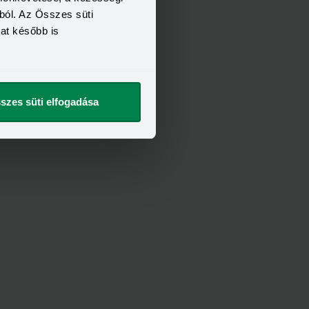
ból. Az Összes süti
kat később is
szes süti elfogadása