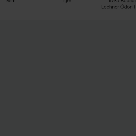
Nem
Igen
1095 Budape
Lechner Ödön fa