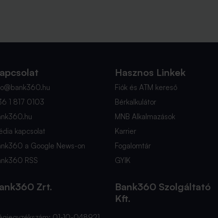
apcsolat
Hasznos Linkek
nfo@bank360.hu
Fiók és ATM kereső
36 1 817 0103
Bérkalkulátor
ank360.hu
MNB Alkalmazások
dia kapcsolat
Karrier
ank360 a Google News-on
Fogalomtár
ank360 RSS
GYIK
ank360 Zrt.
Bank360 Szolgáltató
Kft.
égjegyzékszám: 01-10-048921