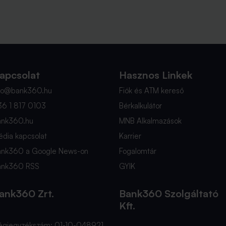
apcsolat
Hasznos Linkek
nfo@bank360.hu
Fiók és ATM kereső
36 1 817 0103
Bérkalkulátor
ank360.hu
MNB Alkalmazások
dia kapcsolat
Karrier
ank360 a Google News-on
Fogalomtár
ank360 RSS
GYIK
ank360 Zrt.
Bank360 Szolgáltató
Kft.
égjegyzékszám: 01-10-048921