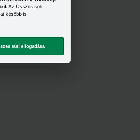
ból. Az Összes süti
kat később is
szes süti elfogadása