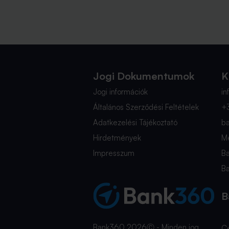
Jogi Dokumentumok
K
Jogi információk
i
Általános Szerződési Feltételek
+
Adatkezelési Tájékoztató
b
Hirdetmények
Mé
Impresszum
B
B
B
Bank360 2026Ⓒ - Minden jog
C