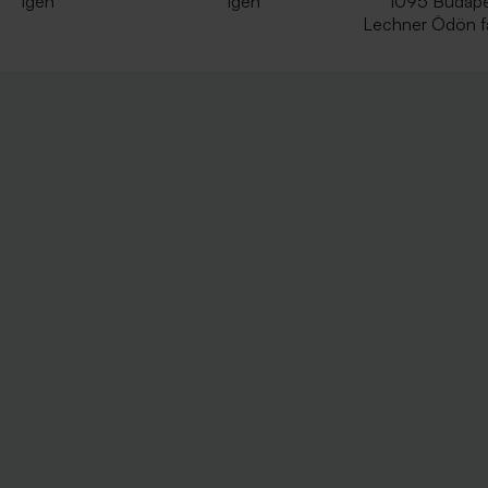
Igen
Igen
1095 Budape
Lechner Ödön fa