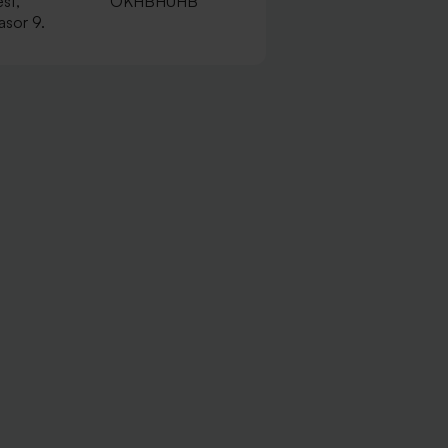
st,
OKHBHUHB
sor 9.