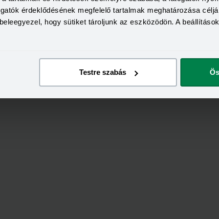
togatók érdeklődésének megfelelő tartalmak meghatározása céljá
beleegyezel, hogy sütiket tároljunk az eszközödön. A beállításo
Testre szabás
Ös