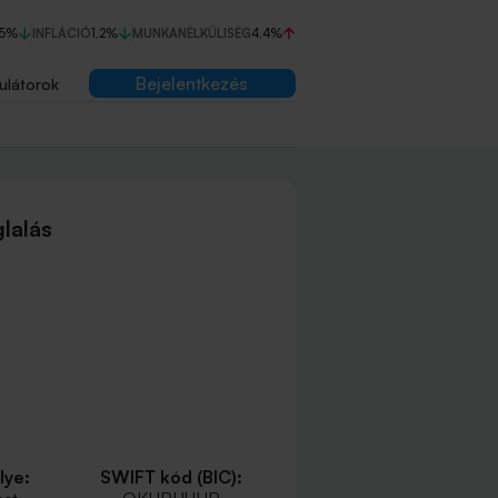
75%
INFLÁCIÓ
1,2%
MUNKANÉLKÜLISÉG
4,4%
Bejelentkezés
ulátorok
lalás
lye:
SWIFT kód (BIC):