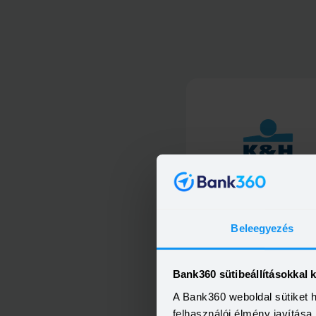
K&amp;H kiemelt személyi kö
Beleegyezés
Bank360 sütibeállításokkal 
A Bank360 weboldal sütiket 
K&amp;H személyi kölcsö
felhasználói élmény javítás