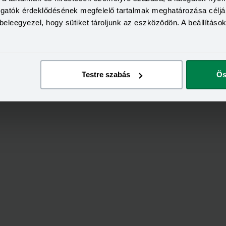
togatók érdeklődésének megfelelő tartalmak meghatározása céljá
beleegyezel, hogy sütiket tároljunk az eszközödön. A beállításo
Testre szabás
Ös