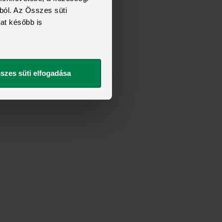
ból. Az Összes süti
kat később is
szes süti elfogadása