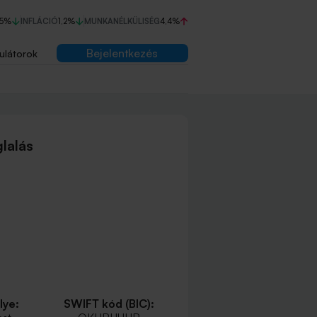
75%
INFLÁCIÓ
1,2%
MUNKANÉLKÜLISÉG
4,4%
Bejelentkezés
ulátorok
lalás
lye:
SWIFT kód (BIC):