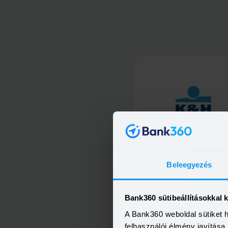
K&amp;H kiemelt személyi kö
Beleegyezés
Bank360 sütibeállításokkal 
A Bank360 weboldal sütiket 
K&amp;H személyi kölcsö
felhasználói élmény javítás