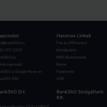
apcsolat
Hasznos Linkek
nfo@bank360.hu
Fiók és ATM kereső
36 1 817 0103
Bérkalkulátor
ank360.hu
MNB Alkalmazások
dia kapcsolat
Karrier
ank360 a Google News-on
Fogalomtár
ank360 RSS
GYIK
ank360 Zrt.
Bank360 Szolgáltató
Kft.
égjegyzékszám: 01-10-048921