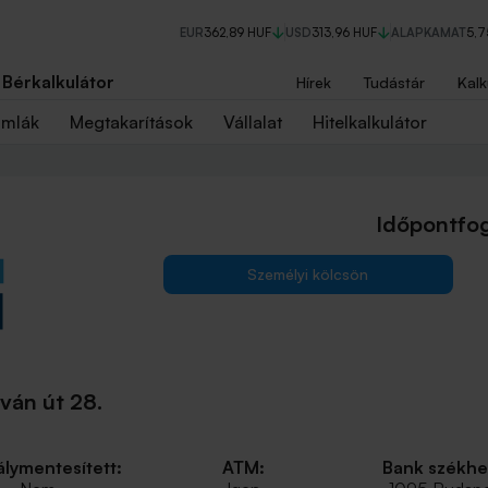
EUR
362,89 HUF
USD
313,96 HUF
ALAPKAMAT
5,
Bérkalkulátor
Hírek
Tudástár
Kalk
ámlák
Megtakarítások
Vállalat
Hitelkalkulátor
Időpontfog
Személyi kölcsön
ván út 28.
lymentesített:
ATM:
Bank székhe