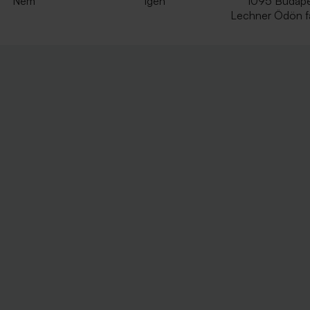
Nem
Igen
1095 Budape
Lechner Ödön fa