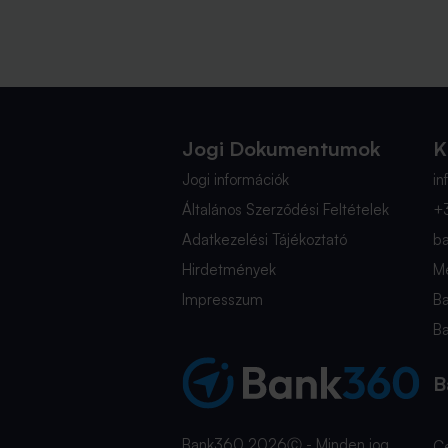
Jogi Dokumentumok
K
Jogi információk
i
Általános Szerződési Feltételek
+
Adatkezelési Tájékoztató
b
Hirdetmények
Mé
Impresszum
B
B
B
Bank360 2026Ⓒ - Minden jog
C