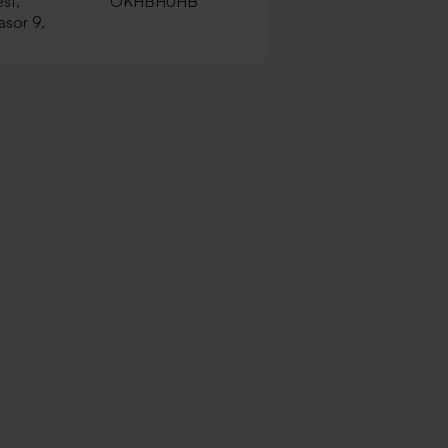
st,
OKHBHUHB
sor 9.