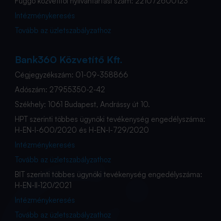
Függő közvetítői nyilvántartási szám: 221072600123
Intézménykeresés
Tovább az üzletszabályzathoz
Bank360 Közvetítő Kft.
Cégjegyzékszám: 01-09-358866
Adószám: 27955350-2-42
Székhely: 1061 Budapest, Andrássy út 10.
HPT szerinti többes ügynöki tevékenység engedélyszáma:
H-EN-I-600/2020 és H-EN-I-729/2020
Intézménykeresés
Tovább az üzletszabályzathoz
BIT szerinti többes ügynöki tevékenység engedélyszáma:
H-EN-II-120/2021
Intézménykeresés
Tovább az üzletszabályzathoz