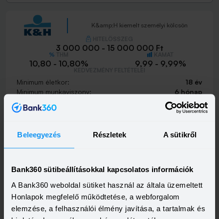
K&amp;H kiemelt személyi kölcsön
HITELÖSSZEG
3 000 000 - 15 000 000 Ft
THM
KAMAT
10,80 - 10,80%
9,99 - 9,99%
KEDVEZMÉNY FELTÉTELEI
Minimum életkor:
18 év
Minimum munkaviszony:
6 hónap
Minimum jövedelem:
400 000 Ft
Visszahívást szeretnék
Beleegyezés
Részletek
A sütikről
Bank360 sütibeállításokkal kapcsolatos információk
K&amp;H személyi kölcsön
A Bank360 weboldal sütiket használ az általa üzemeltett
HITELÖSSZEG
Honlapok megfelelő működtetése, a webforgalom
500 000 - 15 000 000 Ft
THM
KAMAT
elemzése, a felhasználói élmény javítása, a tartalmak és
21,20 - 21,20%
18,99 - 18,99%