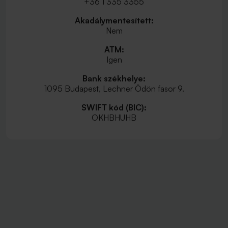
+36 1 335 3355
Akadálymentesített:
Nem
ATM:
Igen
Bank székhelye:
1095 Budapest, Lechner Ödön fasor 9.
SWIFT kód (BIC):
OKHBHUHB