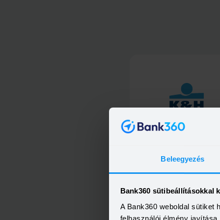
K&amp;H kiemelt személyi kö
Beleegyezés
Bank360 sütibeállításokkal 
A Bank360 weboldal sütiket 
K&amp;H személyi kölcsö
felhasználói élmény javítás