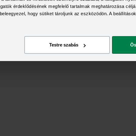
togatók érdeklődésének megfelelő tartalmak meghatározása céljá
beleegyezel, hogy sütiket tároljunk az eszközödön. A beállításo
Testre szabás
Ös