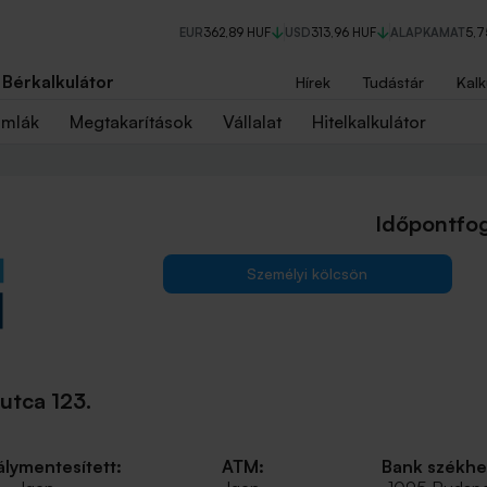
EUR
362,89 HUF
USD
313,96 HUF
ALAPKAMAT
5,
Bérkalkulátor
Hírek
Tudástár
Kalk
ámlák
Megtakarítások
Vállalat
Hitelkalkulátor
Időpontfog
Személyi kölcsön
utca 123.
lymentesített:
ATM:
Bank székhe