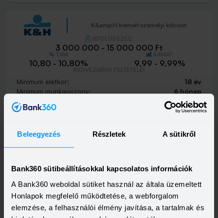
K&amp;H kiemelt személyi kölcsön
HITELÖSSZEG
3 000 000 - 15 000 000 Ft
THM
KAMAT
10,80 - 10,80%
9,99 - 9,99%
KEDVEZMÉNY FELTÉTELEI
Minimum életkor:
18 év
Minimum munkaviszony:
6 hónap
Minimum jövedelem:
400 000 Ft
Visszahívást szeretnék
Beleegyezés
Részletek
A sütikről
Bank360 sütibeállításokkal kapcsolatos információk
K&amp;H személyi kölcsön
A Bank360 weboldal sütiket használ az általa üzemeltett
HITELÖSSZEG
Honlapok megfelelő működtetése, a webforgalom
500 000 - 15 000 000 Ft
THM
KAMAT
elemzése, a felhasználói élmény javítása, a tartalmak és
21,20 - 21,20%
18,99 - 18,99%