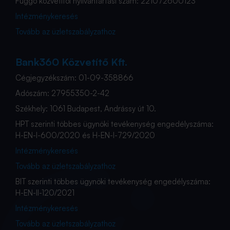
Függő közvetítői nyilvántartási szám: 221072600123
Intézménykeresés
Tovább az üzletszabályzathoz
Bank360 Közvetítő Kft.
Cégjegyzékszám: 01-09-358866
Adószám: 27955350-2-42
Székhely: 1061 Budapest, Andrássy út 10.
HPT szerinti többes ügynöki tevékenység engedélyszáma:
H-EN-I-600/2020 és H-EN-I-729/2020
Intézménykeresés
Tovább az üzletszabályzathoz
BIT szerinti többes ügynöki tevékenység engedélyszáma:
H-EN-II-120/2021
Intézménykeresés
Tovább az üzletszabályzathoz