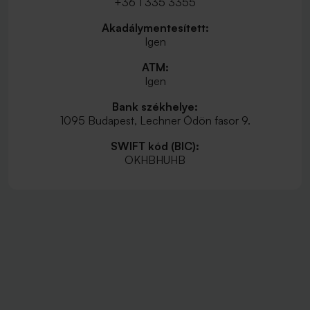
+36 1 335 3355
Akadálymentesített:
Igen
ATM:
Igen
Bank székhelye:
1095 Budapest, Lechner Ödön fasor 9.
SWIFT kód (BIC):
OKHBHUHB