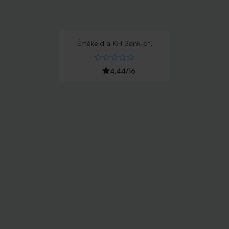
Értékeld
a
KH Bank
-ot!
4,44
/
16