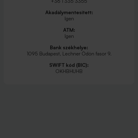
+36 1 335 3355
Akadálymentesített:
Igen
ATM:
Igen
Bank székhelye:
1095 Budapest, Lechner Ödön fasor 9.
SWIFT kód (BIC):
OKHBHUHB