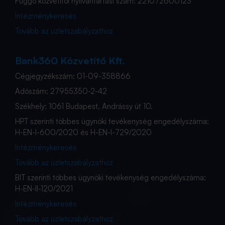
Függő közvetítői nyilvántartási szám: 221072600123
Intézménykeresés
Tovább az üzletszabályzathoz
Bank360 Közvetítő Kft.
Cégjegyzékszám: 01-09-358866
Adószám: 27955350-2-42
Székhely: 1061 Budapest, Andrássy út 10.
HPT szerinti többes ügynöki tevékenység engedélyszáma:
H-EN-I-600/2020 és H-EN-I-729/2020
Intézménykeresés
Tovább az üzletszabályzathoz
BIT szerinti többes ügynöki tevékenység engedélyszáma:
H-EN-II-120/2021
Intézménykeresés
Tovább az üzletszabályzathoz