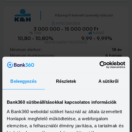
K&amp;H kiemelt személyi kölcsön
HITELÖSSZEG
3 000 000 - 15 000 000 Ft
THM
KAMAT
10,80 - 10,80%
9,99 - 9,99%
KEDVEZMÉNY FELTÉTELEI
Minimum életkor:
18 év
Minimum munkaviszony:
6 hónap
Minimum jövedelem:
400 000 Ft
Visszahívást szeretnék
Beleegyezés
Részletek
A sütikről
Bank360 sütibeállításokkal kapcsolatos információk
K&amp;H személyi kölcsön
A Bank360 weboldal sütiket használ az általa üzemeltett
HITELÖSSZEG
Honlapok megfelelő működtetése, a webforgalom
500 000 - 15 000 000 Ft
THM
KAMAT
elemzése, a felhasználói élmény javítása, a tartalmak és
21,20 - 21,20%
18,99 - 18,99%