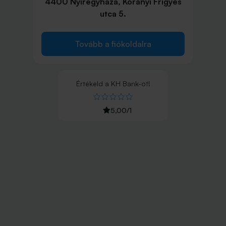
4400 Nyíregyháza, Korányi Frigyes
utca 5.
Tovább a fiókoldalra
Értékeld
a
KH Bank
-ot!
5,00
/
1