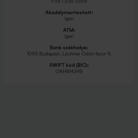
+36 1 335 3355
Akadálymentesített:
Igen
ATM:
Igen
Bank székhelye:
1095 Budapest, Lechner Ödön fasor 9.
SWIFT kód (BIC):
OKHBHUHB