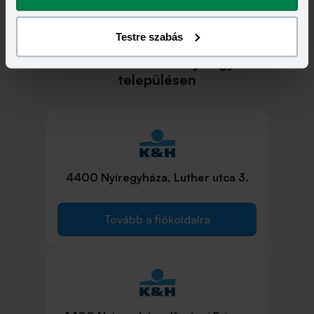
Testre szabás
KH Bank bankfiókok Nyíregyháza
településen
4400 Nyíregyháza, Luther utca 3.
Tovább a fiókoldalra