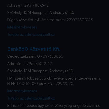
Adószám: 29317116-2-42
Székhely: 1061 Budapest, Andrássy út 10.
Függő közvetítői nyilvántartási szám: 221072600123
Intézménykeresés
Tovább az üzletszabályzathoz
Bank360 Közvetítő Kft.
Cégjegyzékszám: 01-09-358866
Adószám: 27955350-2-42
Székhely: 1061 Budapest, Andrássy út 10.
HPT szerinti többes ügynöki tevékenység engedélyszáma:
H-EN-I-600/2020 és H-EN-I-729/2020
Intézménykeresés
Tovább az üzletszabályzathoz
BIT szerinti többes ügynöki tevékenység engedélyszáma: