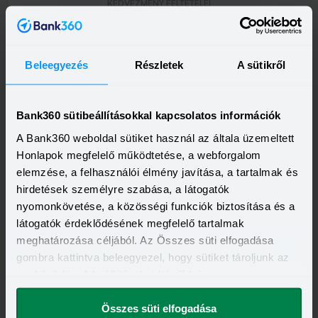
KEDVEZMÉNY FELTÉTELEI
Minimum életkor:
18 év
Minimum munkaviszony:
3 hónap
Minimum jövedelem:
214 662 Ft
Beleegyezés
Részletek
A sütikről
Visszahívást szeretnék
Bank360 sütibeállításokkal kapcsolatos információk
A Bank360 weboldal sütiket használ az általa üzemeltett
Honlapok megfelelő működtetése, a webforgalom
elemzése, a felhasználói élmény javítása, a tartalmak és
hirdetések személyre szabása, a látogatók
nyomonkövetése, a közösségi funkciók biztosítása és a
látogatók érdeklődésének megfelelő tartalmak
meghatározása céljából. Az Összes süti elfogadása
gombra kattintva beleegyezel, hogy sütiket tároljunk az
eszközödön. A beállításokat később is
megváltoztathatod.
Összes süti elfogadása