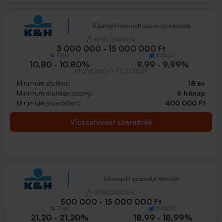
K&amp;H kiemelt személyi kölcsön
HITELÖSSZEG
3 000 000 - 15 000 000 Ft
THM
KAMAT
10,80 - 10,80%
9,99 - 9,99%
KEDVEZMÉNY FELTÉTELEI
Minimum életkor:
18 év
Minimum munkaviszony:
6 hónap
Minimum jövedelem:
400 000 Ft
Visszahívást szeretnék
K&amp;H személyi kölcsön
HITELÖSSZEG
500 000 - 15 000 000 Ft
THM
KAMAT
21,20 - 21,20%
18,99 - 18,99%