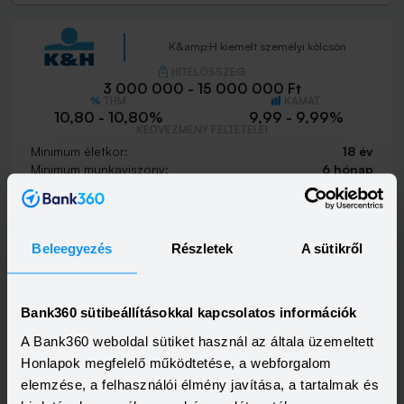
K&amp;H kiemelt személyi kölcsön
HITELÖSSZEG
3 000 000 - 15 000 000 Ft
THM
KAMAT
10,80 - 10,80%
9,99 - 9,99%
KEDVEZMÉNY FELTÉTELEI
Minimum életkor:
18 év
Minimum munkaviszony:
6 hónap
Minimum jövedelem:
400 000 Ft
Visszahívást szeretnék
Beleegyezés
Részletek
A sütikről
Bank360 sütibeállításokkal kapcsolatos információk
K&amp;H személyi kölcsön
A Bank360 weboldal sütiket használ az általa üzemeltett
HITELÖSSZEG
Honlapok megfelelő működtetése, a webforgalom
500 000 - 15 000 000 Ft
THM
KAMAT
elemzése, a felhasználói élmény javítása, a tartalmak és
21,20 - 21,20%
18,99 - 18,99%