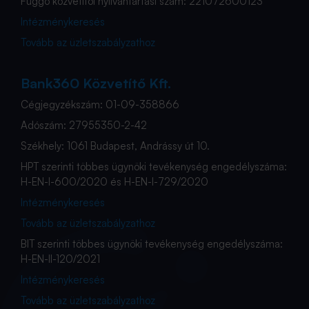
Függő közvetítői nyilvántartási szám: 221072600123
Intézménykeresés
Tovább az üzletszabályzathoz
Bank360 Közvetítő Kft.
Cégjegyzékszám: 01-09-358866
Adószám: 27955350-2-42
Székhely: 1061 Budapest, Andrássy út 10.
HPT szerinti többes ügynöki tevékenység engedélyszáma:
H-EN-I-600/2020 és H-EN-I-729/2020
Intézménykeresés
Tovább az üzletszabályzathoz
BIT szerinti többes ügynöki tevékenység engedélyszáma:
H-EN-II-120/2021
Intézménykeresés
Tovább az üzletszabályzathoz