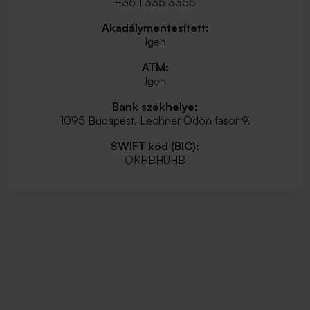
+36 1 335 3355
Akadálymentesített:
Igen
ATM:
Igen
Bank székhelye:
1095 Budapest, Lechner Ödön fasor 9.
SWIFT kód (BIC):
OKHBHUHB