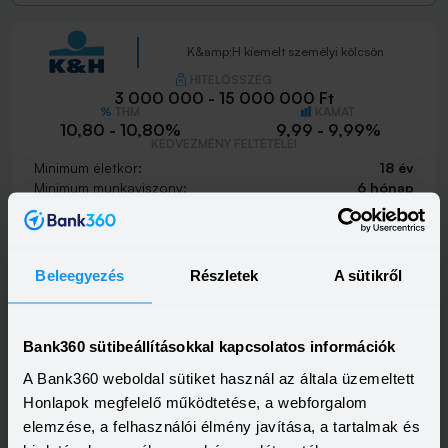
K&amp;H kiemelt személyi kölcsön
HITELÖSSZEG
3 000 000 - 15 000 000 Ft
THM
KAMAT
10,80 - 10,80%
9,99 - 9,99%
KEDVEZMÉNY FELTÉTELEI
Minimum életkor:
18 év
Minimum munkaviszony:
6 hónap
Minimum jövedelem:
400 000 Ft
Visszahívást szeretnék
Beleegyezés
Részletek
A sütikről
Bank360 sütibeállításokkal kapcsolatos információk
K&amp;H személyi kölcsön
A Bank360 weboldal sütiket használ az általa üzemeltett
HITELÖSSZEG
Honlapok megfelelő működtetése, a webforgalom
500 000 - 15 000 000 Ft
THM
KAMAT
elemzése, a felhasználói élmény javítása, a tartalmak és
21,20 - 21,20%
18,99 - 18,99%