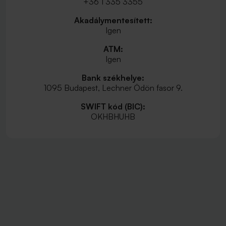
+36 1 335 3355
Akadálymentesített:
Igen
ATM:
Igen
Bank székhelye:
1095 Budapest, Lechner Ödön fasor 9.
SWIFT kód (BIC):
OKHBHUHB