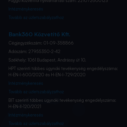
Függő közvetítői nyilvántartási szám: 221072600123
Intézménykeresés
Tovább az üzletszabályzathoz
Bank360 Közvetítő Kft.
Cégjegyzékszám: 01-09-358866
Adószám: 27955350-2-42
Székhely: 1061 Budapest, Andrássy út 10.
HPT szerinti többes ügynöki tevékenység engedélyszáma:
H-EN-I-600/2020 és H-EN-I-729/2020
Intézménykeresés
Tovább az üzletszabályzathoz
BIT szerinti többes ügynöki tevékenység engedélyszáma:
H-EN-II-120/2021
Intézménykeresés
Tovább az üzletszabályzathoz