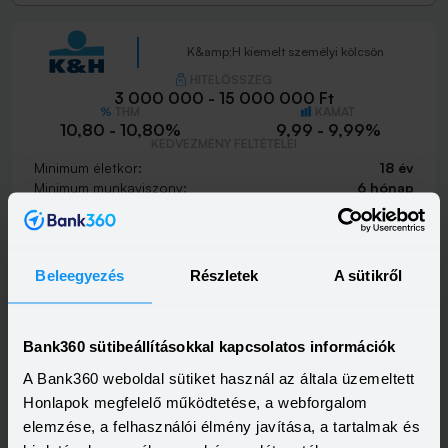
K&amp;H kiemelt személyi kölcsön
HITELÖSSZEG
3 000 000 - 15 000 000 Ft
THM
KAMAT
10,80 - 10,80%
9,99 - 9,99%
KEDVEZMÉNY FELTÉTELEI
Minimum életkor:
18 év
Minimum munkaviszony:
6 hónap
Minimum jövedelem:
400 000 Ft
Visszahívást szeretnék
Beleegyezés
Részletek
A sütikről
Bank360 sütibeállításokkal kapcsolatos információk
K&amp;H személyi kölcsön
A Bank360 weboldal sütiket használ az általa üzemeltett
HITELÖSSZEG
Honlapok megfelelő működtetése, a webforgalom
500 000 - 15 000 000 Ft
THM
KAMAT
elemzése, a felhasználói élmény javítása, a tartalmak és
21,20 - 21,20%
18,99 - 18,99%