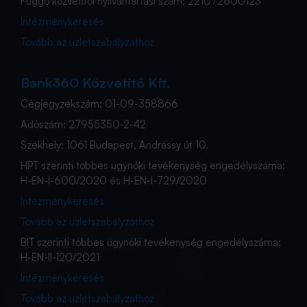
Függő közvetítői nyilvántartási szám: 221072600123
Intézménykeresés
Tovább az üzletszabályzathoz
Bank360 Közvetítő Kft.
Cégjegyzékszám: 01-09-358866
Adószám: 27955350-2-42
Székhely: 1061 Budapest, Andrássy út 10.
HPT szerinti többes ügynöki tevékenység engedélyszáma:
H-EN-I-600/2020 és H-EN-I-729/2020
Intézménykeresés
Tovább az üzletszabályzathoz
BIT szerinti többes ügynöki tevékenység engedélyszáma:
H-EN-II-120/2021
Intézménykeresés
Tovább az üzletszabályzathoz