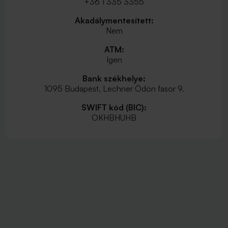
+36 1 335 3355
Akadálymentesített:
Nem
ATM:
Igen
Bank székhelye:
1095 Budapest, Lechner Ödön fasor 9.
SWIFT kód (BIC):
OKHBHUHB