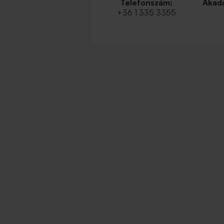
Telefonszám:
Akadá
+36 1 335 3355