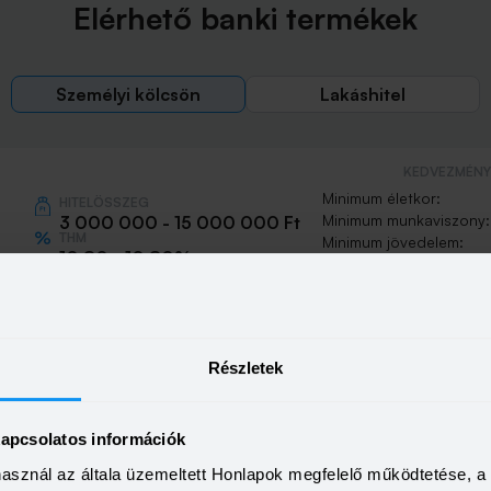
Elérhető banki termékek
Személyi kölcsön
Lakáshitel
KEDVEZMÉNY 
Minimum életkor:
HITELÖSSZEG
Minimum munkaviszony:
3 000 000 - 15 000 000 Ft
THM
Minimum jövedelem:
10,80 - 10,80%
KAMAT
lcsön
Visszahívás
9,99 - 9,99%
Részletek
KEDVEZMÉNY 
Minimum életkor:
HITELÖSSZEG
kapcsolatos információk
Minimum munkaviszony:
500 000 - 15 000 000 Ft
THM
Minimum jövedelem:
használ az általa üzemeltett Honlapok megfelelő működtetése, 
21,20 - 21,20%