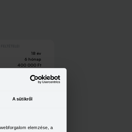
FELTÉTELEI
18 év
6 hónap
400 000 Ft
t szeretnék
A sütikről
FELTÉTELEI
18 év
3 hónap
214 662 Ft
a webforgalom elemzése, a