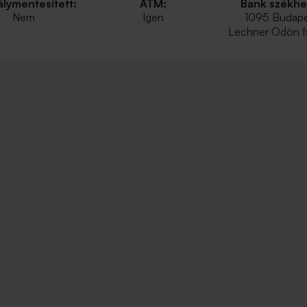
lymentesített:
ATM:
Bank székhe
Nem
Igen
1095 Budape
Lechner Ödön fa