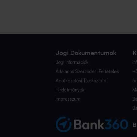
Jogi Dokumentumok
K
Jogi információk
i
Általános Szerződési Feltételek
+
Adatkezelési Tájékoztató
b
Hirdetmények
Mé
Impresszum
B
B
B