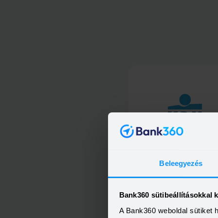
K&amp;H kiemelt személyi kö
Beleegyezés
Bank360 sütibeállításokkal 
A Bank360 weboldal sütiket 