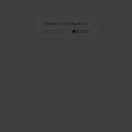
Értékeld
a
KH Bank
-ot!
5,00
/
1