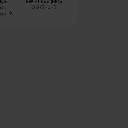
lye:
SWIFT kód (BIC):
st,
OKHBHUHB
sor 9.