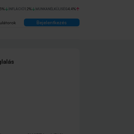
75%
INFLÁCIÓ
1,2%
MUNKANÉLKÜLISÉG
4,4%
Bejelentkezés
ulátorok
lalás