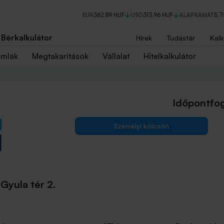
EUR
362,89 HUF
USD
313,96 HUF
ALAPKAMAT
5,
Bérkalkulátor
Hírek
Tudástár
Kalk
ámlák
Megtakarítások
Vállalat
Hitelkalkulátor
Időpontfog
Személyi kölcsön
Gyula tér 2.