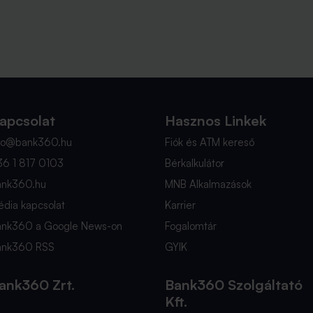
apcsolat
Hasznos Linkek
nfo@bank360.hu
Fiók és ATM kereső
36 1 817 0103
Bérkalkulátor
ank360.hu
MNB Alkalmazások
dia kapcsolat
Karrier
ank360 a Google News-on
Fogalomtár
ank360 RSS
GYIK
ank360 Zrt.
Bank360 Szolgáltató
Kft.