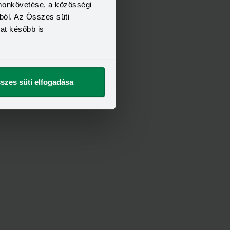
omonkövetése, a közösségi
t szeretnék
ból. Az Összes süti
kat később is
szes süti elfogadása