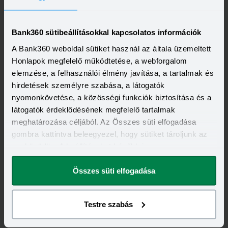
21,20 - 21,20%
18,99 - 18,99%
KEDVEZMÉNY FELTÉTELEI
Minimum életkor:
18 év
Bank360 sütibeállításokkal kapcsolatos információk
Minimum munkaviszony:
3 hónap
Minimum jövedelem:
214 662 Ft
A Bank360 weboldal sütiket használ az általa üzemeltett
Honlapok megfelelő működtetése, a webforgalom
Visszahívást szeretnék
elemzése, a felhasználói élmény javítása, a tartalmak és
hirdetések személyre szabása, a látogatók
nyomonkövetése, a közösségi funkciók biztosítása és a
látogatók érdeklődésének megfelelő tartalmak
meghatározása céljából. Az Összes süti elfogadása
gombra kattintva beleegyezel, hogy sütiket tároljunk az
eszközödön. A beállításokat később is
megváltoztathatod.
Összes süti elfogadása
Testre szabás