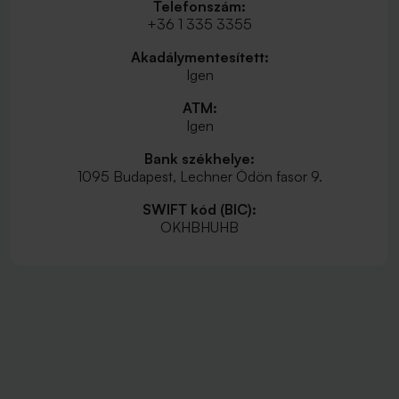
Telefonszám:
+36 1 335 3355
Akadálymentesített:
Igen
ATM:
Igen
Bank székhelye:
1095 Budapest, Lechner Ödön fasor 9.
SWIFT kód (BIC):
OKHBHUHB