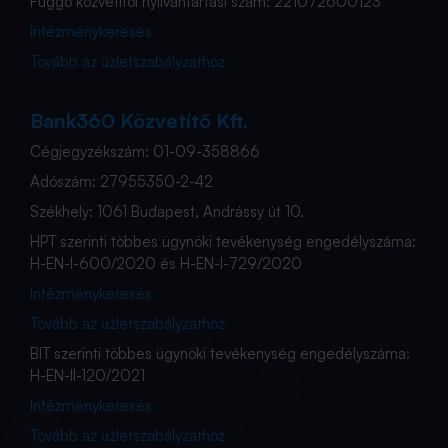
Függő közvetítői nyilvántartási szám: 221072600123
Intézménykeresés
Tovább az üzletszabályzathoz
Bank360 Közvetítő Kft.
Cégjegyzékszám: 01-09-358866
Adószám: 27955350-2-42
Székhely: 1061 Budapest, Andrássy út 10.
HPT szerinti többes ügynöki tevékenység engedélyszáma:
H-EN-I-600/2020 és H-EN-I-729/2020
Intézménykeresés
Tovább az üzletszabályzathoz
BIT szerinti többes ügynöki tevékenység engedélyszáma:
H-EN-II-120/2021
Intézménykeresés
Tovább az üzletszabályzathoz