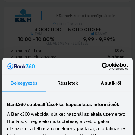
K&amp;H kiemelt személyi kölcsön
HITELÖSSZEG
3 000 000 - 15 000 000 Ft
THM
KAMAT
10,80 - 10,80%
9,99 - 9,99%
KEDVEZMÉNY FELTÉTELEI
Minimum életkor:
18 év
Minimum munkaviszony:
6 hónap
Minimum jövedelem:
400 000 Ft
Visszahívást szeretnék
Beleegyezés
Részletek
A sütikről
Bank360 sütibeállításokkal kapcsolatos információk
K&amp;H személyi kölcsön
A Bank360 weboldal sütiket használ az általa üzemeltett
HITELÖSSZEG
Honlapok megfelelő működtetése, a webforgalom
500 000 - 15 000 000 Ft
THM
KAMAT
elemzése, a felhasználói élmény javítása, a tartalmak és
21,20 - 21,20%
18,99 - 18,99%