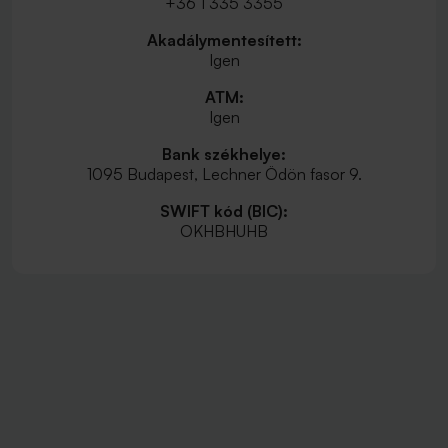
+36 1 335 3355
Akadálymentesített:
Igen
ATM:
Igen
Bank székhelye:
1095 Budapest, Lechner Ödön fasor 9.
SWIFT kód (BIC):
OKHBHUHB