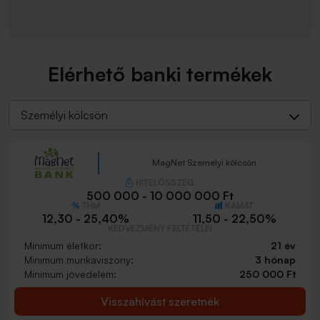
Elérhető banki termékek
Személyi kölcsön
MagNet Személyi kölcsön
HITELÖSSZEG
500 000 - 10 000 000 Ft
THM
KAMAT
12,30 - 25,40%
11,50 - 22,50%
KEDVEZMÉNY FELTÉTELEI
Minimum életkor:
21 év
Minimum munkaviszony:
3 hónap
Minimum jövedelem:
250 000 Ft
Visszahívást szeretnék