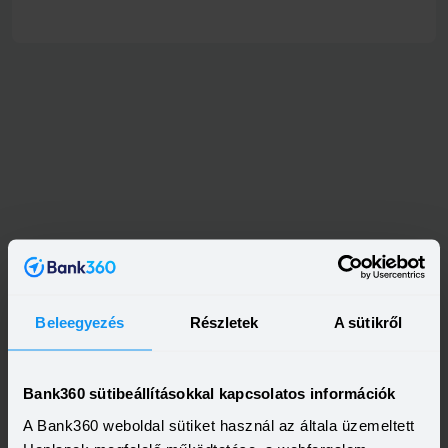
Beleegyezés
Részletek
A sütikről
Bank360 sütibeállításokkal kapcsolatos információk
MagNet Bank bankfiókok Budapest
A Bank360 weboldal sütiket használ az általa üzemeltett
településen