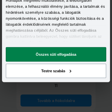
Honlapok megfelelő működtetése, a webforgalom
elemzése, a felhasználói élmény javítása, a tartalmak és
hirdetések személyre szabása, a látogatók
nyomonkövetése, a közösségi funkciók biztosítása és a
látogatók érdeklődésének megfelelő tartalmak
1062 Budapest, Andrássy út 98.
meghatározása céljából. Az Összes süti elfogadása
gombra kattintva beleegyezel, hogy sütiket tároljunk az
eszközödön. A beállításokat később is
Tovább a fiókoldalra
megváltoztathatod.
Összes süti elfogadása
Testre szabás
1055 Budapest, Balassi Bálint utca 9-
11
Tovább a fiókoldalra