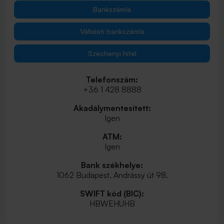
Bankszámla
Vállalati bankszámla
Széchenyi hitel
Telefonszám:
+36 1 428 8888
Akadálymentesített:
Igen
ATM:
Igen
Bank székhelye:
1062 Budapest, Andrássy út 98.
SWIFT kód (BIC):
HBWEHUHB