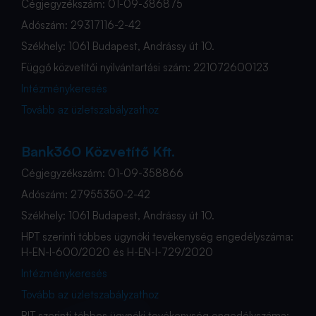
Cégjegyzékszám: 01-09-386875
Adószám: 29317116-2-42
Székhely: 1061 Budapest, Andrássy út 10.
Függő közvetítői nyilvántartási szám: 221072600123
Intézménykeresés
Tovább az üzletszabályzathoz
Bank360 Közvetítő Kft.
Cégjegyzékszám: 01-09-358866
Adószám: 27955350-2-42
Székhely: 1061 Budapest, Andrássy út 10.
HPT szerinti többes ügynöki tevékenység engedélyszáma:
H-EN-I-600/2020 és H-EN-I-729/2020
Intézménykeresés
Tovább az üzletszabályzathoz
BIT szerinti többes ügynöki tevékenység engedélyszáma: