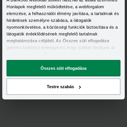
Honlapok megfelelő működtetése, a webforgalom
elemzése, a felhasználói élmény javítása, a tartalmak és
hirdetések személyre szabása, a látogatók
nyomonkövetése, a közösségi funkciók biztosítása és a
látogatók érdeklődésének megfelelő tartalmak
meghatározása céljából. Az Összes süti elfogadása
gombra kattintva beleegyezel, hogy sütiket tároljunk az
eszközödön. A beállításokat később is
Értékeld
a
Mapfre Asistencia
-
megváltoztathatod.
ot!
Összes süti elfogadása
5,00
/
1
Testre szabás