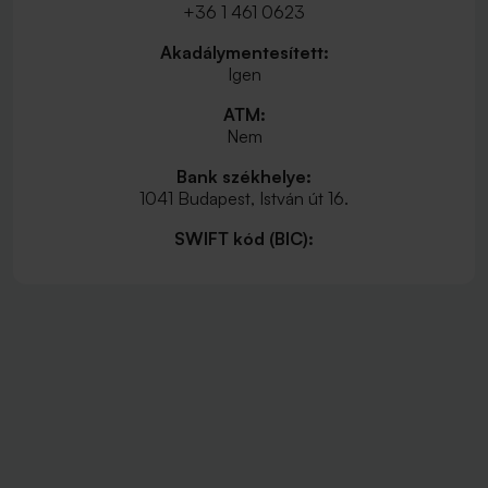
+36 1 461 0623
Akadálymentesített:
Igen
ATM:
Nem
Bank székhelye:
1041 Budapest, István út 16.
SWIFT kód (BIC):