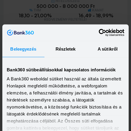
HITELÖSSZEG
500 000 - 8 000 000 Ft
THM
KAMAT
18,10 - 21,00%
16,49 - 18,99%
KEDVEZMÉNY FELTÉTELEI
Minimum életkor:
18 év
Minimum munkaviszony:
3 hónap
Minimum jövedelem:
214 662 Ft
Beleegyezés
Részletek
A sütikről
Visszahívást szeretnék
Bank360 sütibeállításokkal kapcsolatos információk
A Bank360 weboldal sütiket használ az általa üzemeltett
MBH Személyi Kölcsön 400+
Honlapok megfelelő működtetése, a webforgalom
HITELÖSSZEG
elemzése, a felhasználói élmény javítása, a tartalmak és
500 000 - 15 000 000 Ft
hirdetések személyre szabása, a látogatók
THM
KAMAT
10,00 - 19,80%
9,39 - 17,99%
nyomonkövetése, a közösségi funkciók biztosítása és a
KEDVEZMÉNY FELTÉTELEI
látogatók érdeklődésének megfelelő tartalmak
Minimum életkor:
18 év
meghatározása céljából. Az Összes süti elfogadása
Minimum munkaviszony:
3 hónap
gombra kattintva beleegyezel, hogy sütiket tároljunk az
Minimum jövedelem:
400 000 Ft