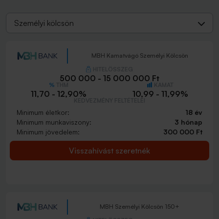
Személyi kölcsön
MBH Kamatvágó Személyi Kölcsön
HITELÖSSZEG
500 000 - 15 000 000 Ft
THM
KAMAT
11,70 - 12,90%
10,99 - 11,99%
KEDVEZMÉNY FELTÉTELEI
Minimum életkor:
18 év
Minimum munkaviszony:
3 hónap
Minimum jövedelem:
300 000 Ft
Visszahívást szeretnék
MBH Személyi Kölcsön 150+