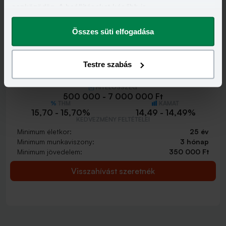
eszközödön. A beállításokat később is
Visszahívást szeretnék
megváltoztathatod.
Összes süti elfogadása
Testre szabás
Minősített Fogyasztóbarát Személyi Hitel
HITELÖSSZEG
500 000 - 7 000 000 Ft
THM
KAMAT
15,70 - 15,70%
14,49 - 14,49%
KEDVEZMÉNY FELTÉTELEI
Minimum életkor:
25 év
Minimum munkaviszony:
3 hónap
Minimum jövedelem:
350 000 Ft
Visszahívást szeretnék