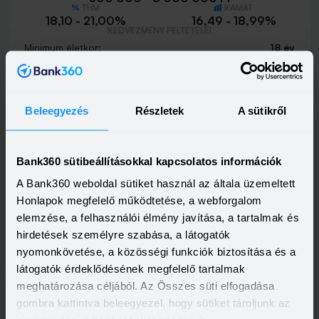
THM
KAMAT
18,10 - 21,00%
16,49 - 18,99%
KEDVEZMÉNY FELTÉTELEI
Minimum életkor:
18 év
Minimum munkaviszony:
3 hónap
Minimum jövedelem:
214 662 Ft
Visszahívást szeretnék
Beleegyezés
Részletek
A sütikről
Bank360 sütibeállításokkal kapcsolatos információk
A Bank360 weboldal sütiket használ az általa üzemeltett
MBH Személyi Kölcsön 400+
Honlapok megfelelő működtetése, a webforgalom
HITELÖSSZEG
500 000 - 15 000 000 Ft
elemzése, a felhasználói élmény javítása, a tartalmak és
THM
KAMAT
hirdetések személyre szabása, a látogatók
10,00 - 19,80%
9,39 - 17,99%
KEDVEZMÉNY FELTÉTELEI
nyomonkövetése, a közösségi funkciók biztosítása és a
Minimum életkor:
18 év
látogatók érdeklődésének megfelelő tartalmak
Minimum munkaviszony:
3 hónap
meghatározása céljából. Az Összes süti elfogadása
Minimum jövedelem:
400 000 Ft
gombra kattintva beleegyezel, hogy sütiket tároljunk az