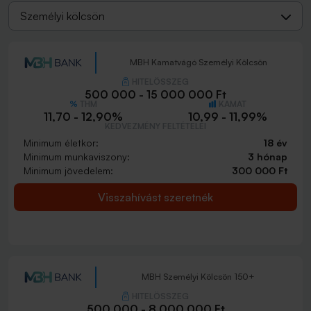
Személyi kölcsön
MBH Kamatvágó Személyi Kölcsön
HITELÖSSZEG
500 000 - 15 000 000 Ft
THM
KAMAT
11,70 - 12,90%
10,99 - 11,99%
KEDVEZMÉNY FELTÉTELEI
Minimum életkor:
18 év
Minimum munkaviszony:
3 hónap
Minimum jövedelem:
300 000 Ft
Visszahívást szeretnék
MBH Személyi Kölcsön 150+
HITELÖSSZEG
500 000 - 8 000 000 Ft