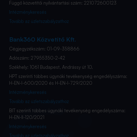
Függő közvetítői nyilvántartási szám: 221072600123
Intézménykeresés
Tovább az üzletszabályzathoz
Bank360 Közvetítő Kft.
Cégjegyzékszám: 01-09-358866
Adószám: 27955350-2-42
Székhely: 1061 Budapest, Andrássy út 10.
HPT szerinti többes ügynöki tevékenység engedélyszáma:
H-EN-I-600/2020 és H-EN-I-729/2020
Intézménykeresés
Tovább az üzletszabályzathoz
BIT szerinti többes ügynöki tevékenység engedélyszáma:
H-EN-II-120/2021
Intézménykeresés
Tovább az üzletszabályzathoz