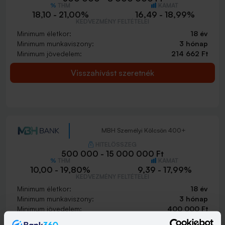
THM
KAMAT
18,10 - 21,00%
16,49 - 18,99%
KEDVEZMÉNY FELTÉTELEI
Minimum életkor:
18 év
Minimum munkaviszony:
3 hónap
Minimum jövedelem:
214 662 Ft
Visszahívást szeretnék
MBH Személyi Kölcsön 400+
HITELÖSSZEG
500 000 - 15 000 000 Ft
THM
KAMAT
10,00 - 19,80%
9,39 - 17,99%
KEDVEZMÉNY FELTÉTELEI
Minimum életkor:
18 év
Minimum munkaviszony:
3 hónap
Minimum jövedelem:
400 000 Ft