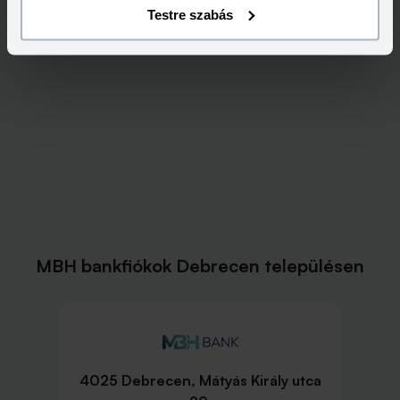
Testre szabás
MBH bankfiókok Debrecen településen
4025 Debrecen, Mátyás Király utca