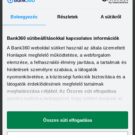
Visszahívást szeretnék
Beleegyezés
Részletek
A sütikről
Minősített Fogyasztóbarát Személyi Hitel
Bank360 sütibeállításokkal kapcsolatos információk
HITELÖSSZEG
A Bank360 weboldal sütiket használ az általa üzemeltett
500 000 - 7 000 000 Ft
Honlapok megfelelő működtetése, a webforgalom
THM
KAMAT
15,70 - 15,70%
14,49 - 14,49%
elemzése, a felhasználói élmény javítása, a tartalmak és
KEDVEZMÉNY FELTÉTELEI
hirdetések személyre szabása, a látogatók
Minimum életkor:
25 év
nyomonkövetése, a közösségi funkciók biztosítása és a
Minimum munkaviszony:
3 hónap
Minimum jövedelem:
350 000 Ft
látogatók érdeklődésének megfelelő tartalmak
meghatározása céljából. Az Összes süti elfogadása
Visszahívást szeretnék
gombra kattintva beleegyezel, hogy sütiket tároljunk az
eszközödön. A beállításokat később is
megváltoztathatod.
Összes süti elfogadása