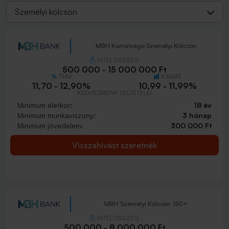
Személyi kölcsön
MBH Kamatvágó Személyi Kölcsön
HITELÖSSZEG
500 000 - 15 000 000 Ft
THM
KAMAT
11,70 - 12,90%
10,99 - 11,99%
KEDVEZMÉNY FELTÉTELEI
Minimum életkor:
18 év
Minimum munkaviszony:
3 hónap
Minimum jövedelem:
300 000 Ft
Visszahívást szeretnék
MBH Személyi Kölcsön 150+
HITELÖSSZEG
500 000 - 8 000 000 Ft