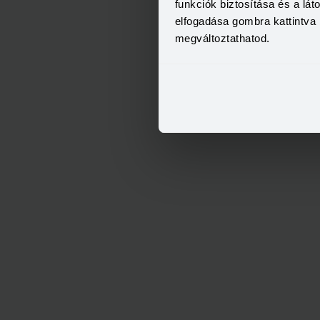
funkciók biztosítása és a lá
elfogadása gombra kattintva 
megváltoztathatod.