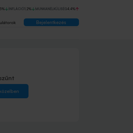
75%
INFLÁCIÓ
1,2%
MUNKANÉLKÜLISÉG
4,4%
Bejelentkezés
ulátorok
szűnt
 közelben