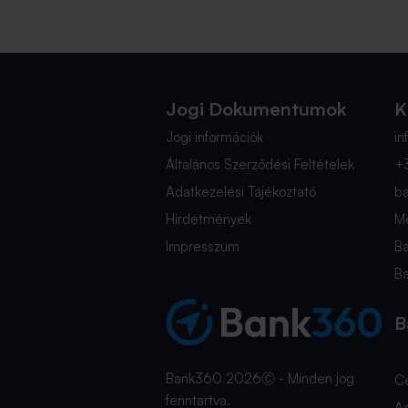
Jogi Dokumentumok
K
Jogi információk
i
Általános Szerződési Feltételek
+
Adatkezelési Tájékoztató
b
Hirdetmények
Mé
Impresszum
B
B
B
Bank360 2026Ⓒ - Minden jog
C
fenntartva.
A