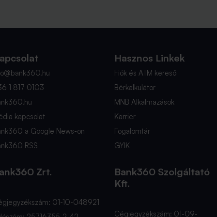
apcsolat
Hasznos Linkek
nfo@bank360.hu
Fiók és ATM kereső
36 1 817 0103
Bérkalkulátor
ank360.hu
MNB Alkalmazások
dia kapcsolat
Karrier
ank360 a Google News-on
Fogalomtár
ank360 RSS
GYIK
ank360 Zrt.
Bank360 Szolgáltató
Kft.
égjegyzékszám: 01-10-048921
Cégjegyzékszám: 01-09-
dószám: 25716355-2-42