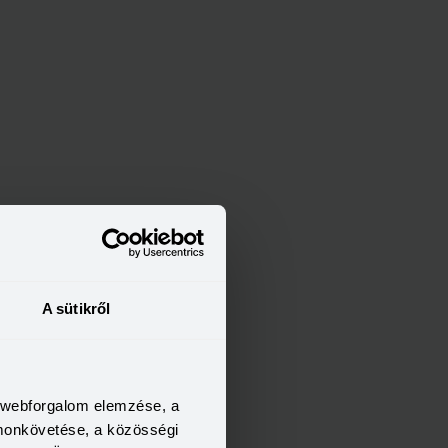
lésen
A sütikről
a webforgalom elemzése, a
omonkövetése, a közösségi