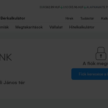
EUR
362,89 HUF
USD
313,96 HUF
ALAPKAMAT
5,
Bérkalkulátor
Hírek
Tudástár
Kalk
ámlák
Megtakarítások
Vállalat
Hitelkalkulátor
A fiók
meg
Fiók keresése a
 János tér