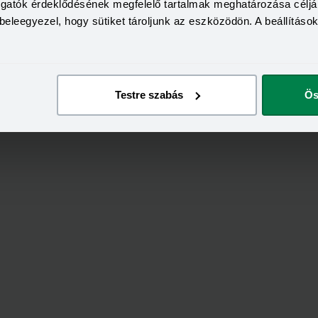
Tovább a fiókoldalra
togatók érdeklődésének megfelelő tartalmak meghatározása céljá
beleegyezel, hogy sütiket tároljunk az eszközödön. A beállításo
Testre szabás
Ös