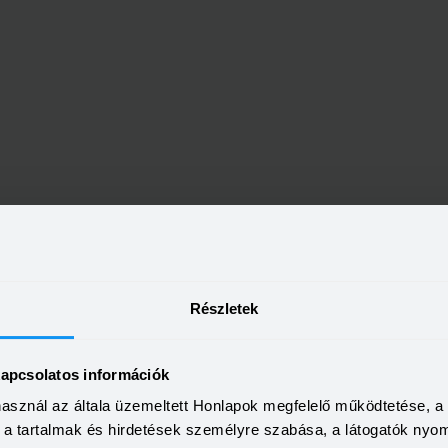
bankfiókok Dombóvár telepü
Részletek
kapcsolatos információk
7200 Dombóvár, Hunyadi tér 42.
használ az általa üzemeltett Honlapok megfelelő működtetése, 
a, a tartalmak és hirdetések személyre szabása, a látogatók ny