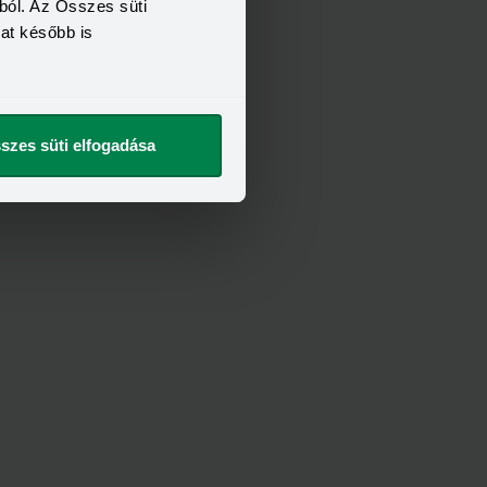
ból. Az Összes süti
kat később is
szes süti elfogadása