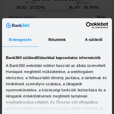
THM
KAMAT
18,10 - 21,00%
16,49 - 18,99%
KEDVEZMÉNY FELTÉTELEI
Minimum életkor:
18 év
Minimum munkaviszony:
3 hónap
Minimum jövedelem:
214 662 Ft
Visszahívást szeretnék
Beleegyezés
Részletek
A sütikről
Bank360 sütibeállításokkal kapcsolatos információk
A Bank360 weboldal sütiket használ az általa üzemeltett
MBH Személyi Kölcsön 400+
Honlapok megfelelő működtetése, a webforgalom
HITELÖSSZEG
500 000 - 15 000 000 Ft
elemzése, a felhasználói élmény javítása, a tartalmak és
THM
KAMAT
hirdetések személyre szabása, a látogatók
10,00 - 19,80%
9,39 - 17,99%
KEDVEZMÉNY FELTÉTELEI
nyomonkövetése, a közösségi funkciók biztosítása és a
Minimum életkor:
18 év
látogatók érdeklődésének megfelelő tartalmak
Minimum munkaviszony:
3 hónap
meghatározása céljából. Az Összes süti elfogadása
Minimum jövedelem:
400 000 Ft
gombra kattintva beleegyezel, hogy sütiket tároljunk az