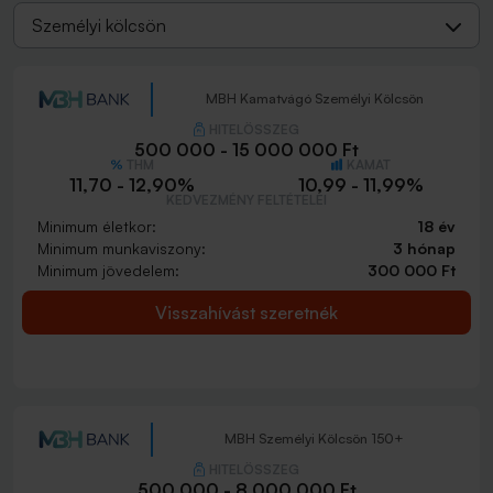
Személyi kölcsön
MBH Kamatvágó Személyi Kölcsön
HITELÖSSZEG
500 000 - 15 000 000 Ft
THM
KAMAT
11,70 - 12,90%
10,99 - 11,99%
KEDVEZMÉNY FELTÉTELEI
Minimum életkor:
18 év
Minimum munkaviszony:
3 hónap
Minimum jövedelem:
300 000 Ft
Visszahívást szeretnék
MBH Személyi Kölcsön 150+
HITELÖSSZEG
500 000 - 8 000 000 Ft